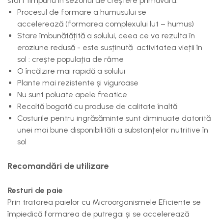
start timpuriu în sezonul de creștere primăvara.
Procesul de formare a humusului se
accelerează (formarea complexului lut – humus)
Stare îmbunătățită a solului, ceea ce va rezulta în
eroziune redusă - este susținută activitatea vieții în
sol : crește populația de râme
O încălzire mai rapidă a solului
Plante mai rezistente și viguroase
Nu sunt poluate apele freatice
Recoltă bogată cu produse de calitate înaltă
Costurile pentru ingrăsăminte sunt diminuate datorită
unei mai bune disponibilităti a substanțelor nutritive în
sol
Recomandări de utilizare
Resturi de paie
Prin tratarea paielor cu Microorganismele Eficiente se
împiedică formarea de putregai și se accelerează