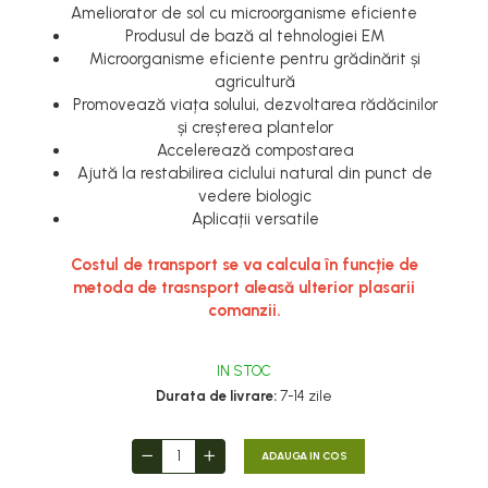
Ameliorator de sol cu ​​microorganisme eficiente
Produsul de bază al tehnologiei EM
Microorganisme eficiente pentru grădinărit și
agricultură
Promovează viața solului, dezvoltarea rădăcinilor
și creșterea plantelor
Accelerează compostarea
Ajută la restabilirea ciclului natural din punct de
vedere biologic
Aplicații versatile
Costul de transport se va calcula în funcție de
metoda de trasnsport aleasă ulterior plasarii
comanzii.
IN STOC
Durata de livrare:
7-14 zile
ADAUGA IN COS