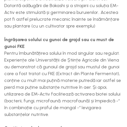
Datorită adăugării de Bokashi și a stropirii cu soluția EM-
Activ este stimulată și germinarea buruienilor.. Acestea
pot fi astfel prelucrate mecanic înainte se însămânțare
sau plantare (cu un cultivator spre exemplu)
Îngrășarea solului cu gunoi de grajd sau cu must de
gunoi FKE
Pentru îmbunătățirea solului în mod singular sau regulat.
Experiențe ale Universității de Științe Agricole din Viena
au demonstrat că gunoiul de grajd sau mustul de gunoi
care a fost tratat cu FKE (Extract din Plante Fermentat),
conține cu mult mai puțină materie putredă iar astfel se
pierd mai puține substanțe nutritive în aer. Și apoi,
utilizarea de EM-Activ facilitează activarea biotei solului
(bacterii, fungi, microfaună. macrofaună) și împiedică -“
în combinație cu praful de mangal -“ levigarea
substanțelor nutritive.