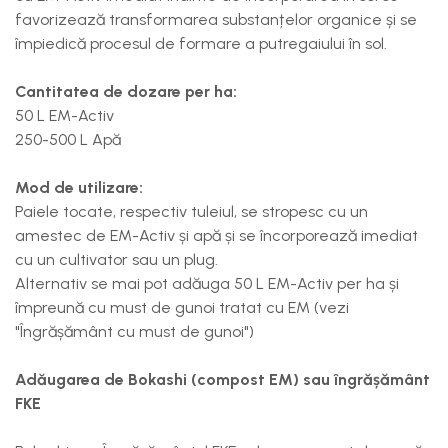
favorizează transformarea substanțelor organice și se
împiedică procesul de formare a putregaiului în sol.
Cantitatea de dozare per ha:
50 L EM-Activ
250-500 L Apă
Mod de utilizare:
Paiele tocate, respectiv tuleiul, se stropesc cu un
amestec de EM-Activ și apă și se încorporează imediat
cu un cultivator sau un plug.
Alternativ se mai pot adăuga 50 L EM-Activ per ha și
împreună cu must de gunoi tratat cu EM (vezi
"Îngrășământ cu must de gunoi")
Adăugarea de Bokashi (compost EM) sau îngrășământ
FKE