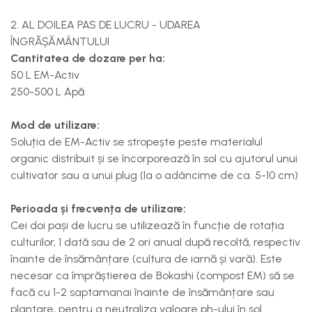
2. AL DOILEA PAS DE LUCRU - UDAREA
ÎNGRĂȘĂMÂNTULUI
Cantitatea de dozare per ha:
50 L EM-Activ
250-500 L Apă
Mod de utilizare:
Soluția de EM-Activ se stropește peste materialul
organic distribuit și se încorporează în sol cu ajutorul unui
cultivator sau a unui plug (la o adâncime de ca. 5-10 cm)
Perioada și frecvența de utilizare:
Cei doi pași de lucru se utilizează în funcție de rotația
culturilor, 1 dată sau de 2 ori anual după recoltă, respectiv
înainte de însămânțare (cultura de iarnă și vară). Este
necesar ca împrăștierea de Bokashi (compost EM) să se
facă cu 1-2 saptamanai înainte de însămânțare sau
plantare, pentru a neutraliza valoare ph-ului în sol.