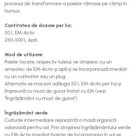
procesul de transformare a paielor rămase pe câmp în
humus.
Cantitatea de dozare per ha:
50 L EM-Activ
250-500 L Apă
Mod de utilizare:
Paiele tocate, respectiv tuleiul, se stropesc cu un
amestec de EM-Activ
și apă și se încorporează imediat
cu un cultivator sau un plug.
Alternativ se mai pot adăuga 50 L EM-Activ per ha și
împreună cu must de gunoi tratat cu EM (vezi
"Îngrășământ cu must de gunoi")
Îngrășământ verde
Culturile intermediare reprezintă o masă organică
valoroasă pentru sol. Prin stropirea îngrășământului verde
cu EM-Activ imediat înainte de încorporarea în sol se