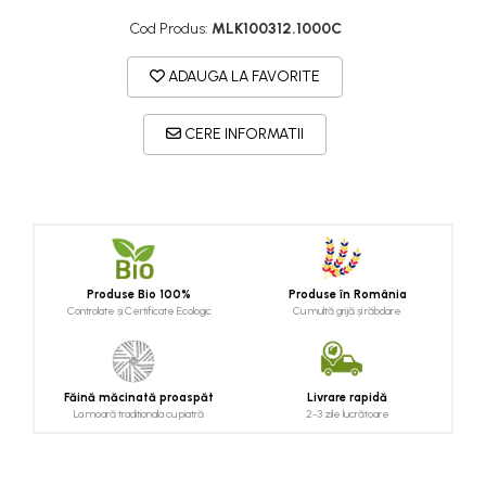
Cod Produs:
MLK100312.1000C
ADAUGA LA FAVORITE
CERE INFORMATII
Produse Bio 100%
Produse în România
Controlate și Certificate Ecologic
Cu multă grijă și răbdare
Făină măcinată proaspăt
Livrare rapidă
La moară traditionala cu piatră
2-3 zile lucrătoare