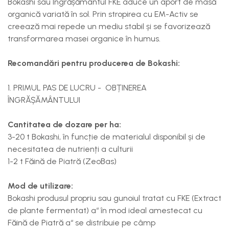
Bokashi sau Îngrășământul FKE aduce un aport de masă
organică variată în sol. Prin stropirea cu EM-Activ se
creează mai repede un mediu stabil și se favorizează
transformarea masei organice în humus.
Recomandări pentru producerea de Bokashi:
1. PRIMUL PAS DE LUCRU - OBȚINEREA
ÎNGRĂȘĂMÂNTULUI
Cantitatea de dozare per ha:
3-20 t Bokashi, în funcție de materialul disponibil și de
necesitatea de nutrienți a culturii
1-2 t Făină de Piatră (ZeoBas)
Mod de utilizare:
Bokashi produsul propriu sau gunoiul tratat cu FKE (Extract
de plante fermentat) a“ în mod ideal amestecat cu
Făină de Piatră a“ se distribuie pe câmp