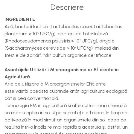
Descriere
INGREDIENTE
Apă, bacterii lactice (Lactobacillus casei, Lactobacillus
plantarum > 10⁵ UFC/g), bacterii de fotosinteză
(Rhodopseudomonas palustris > 10³ UFC/g), drojdie
(Saccharomyces cerevisiae > 10³ UFC/g), melasă din
trestie de zahăr*. *din culturi organice certificate
Avantajele Utilizării Microorganismelor Eficiente în
Agricultură
Aria de utilizare a Microorganismelor Eficiente
este vastă, aceasta cuprinde atât agricultura ecologică
cât și cea convențională.
Tehnologia EM în agricultură și alte culturi mari creează
un mediu optim în sol și pe suprafețele foliare, în timp ce
activează în mod simultan organismele din sol, ceea ce
rezultă într-o încălzire mai rapidă a acestuia și, astfel, un