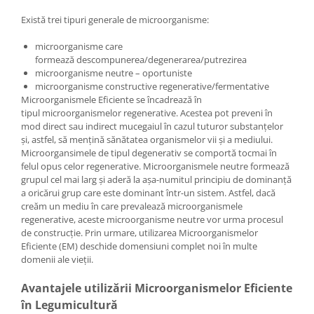
Există trei tipuri generale de microorganisme:
microorganisme care
formează descompunerea/degenerarea/putrezirea
microorganisme neutre – oportuniste
microorganisme constructive regenerative/fermentative
Microorganismele Eficiente se încadrează în
tipul microorganismelor regenerative. Acestea pot preveni în
mod direct sau indirect mucegaiul în cazul tuturor substanțelor
și, astfel, să mențină sănătatea organismelor vii și a mediului.
Microorgansimele de tipul degenerativ se comportă tocmai în
felul opus celor regenerative. Microorganismele neutre formează
grupul cel mai larg și aderă la așa-numitul principiu de dominanță
a oricărui grup care este dominant într-un sistem. Astfel, dacă
creăm un mediu în care prevalează microorganismele
regenerative, aceste microorganisme neutre vor urma procesul
de construcție. Prin urmare, utilizarea Microorganismelor
Eficiente (EM) deschide domensiuni complet noi în multe
domenii ale vieții.
Avantajele utilizării Microorganismelor Eficiente
în Legumicultură