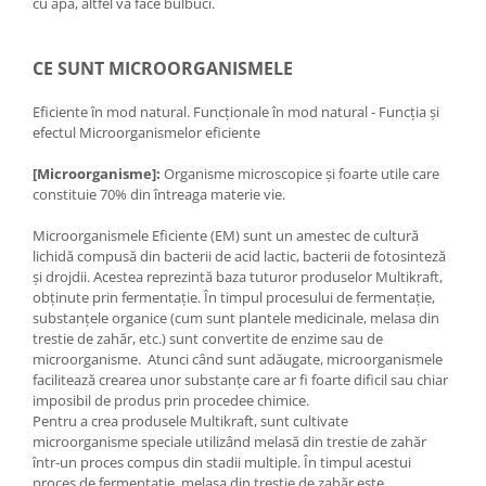
cu apă, altfel va face bulbuci.
CE SUNT MICROORGANISMELE
Eficiente în mod natural. Funcționale în mod natural - Funcția și
efectul Microorganismelor eficiente
[Microorganisme]:
Organisme microscopice și foarte utile care
constituie 70% din întreaga materie vie.
Microorganismele Eficiente (EM) sunt un amestec de cultură
lichidă compusă din bacterii de acid lactic, bacterii de fotosinteză
și drojdii. Acestea reprezintă baza tuturor produselor Multikraft,
obținute prin fermentație. În timpul procesului de fermentație,
substanțele organice (cum sunt plantele medicinale, melasa din
trestie de zahăr, etc.) sunt convertite de enzime sau de
microorganisme. Atunci când sunt adăugate, microorganismele
facilitează crearea unor substanțe care ar fi foarte dificil sau chiar
imposibil de produs prin procedee chimice.
Pentru a crea produsele Multikraft, sunt cultivate
microorganisme speciale utilizând melasă din trestie de zahăr
într-un proces compus din stadii multiple. În timpul acestui
proces de fermentație, melasa din trestie de zahăr este