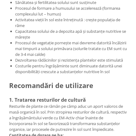
Sănătatea şi fertilitatea solului sunt susţinute
Procesul de formare a humusului se accelerează (formarea
complexului lut – humus)
Activitatea vieţii în sol este întreţinută : creşte populaţia de
râme
Capacitatea solului de a depozita apă şi substanţe nutritive se
măreşte
Procesul de vegetaţie porneşte mai devreme datorită încălzirii
mai timpurii a solului primăvara (solurile tratate cu EM sunt cu
de 3-4 mai calde)
Dezvoltarea rădăcinilor şi rezistenţa plantelor este stimulată
Costurile pentru îngrăşăminte sunt diminuate datorită unei
disponibilităţi crescute a substanţelor nutritive în sol
Recomandări de utilizare
1. Tratarea resturilor de cultură
Resturile de plante ce rămân pe câmp aduc un aport valoros de
masă organică în sol. Prin stropirea resturilor de cultură, respectiv
a îngrășământului verde cu EM-Activ chiar înainte de
încorporarea în sol se favorizează transformarea substanțelor
organice, iar procesele de putrezire în sol sunt împiedicate.
Cantitatea de dozare pe ha: