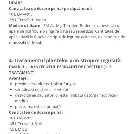
UDARE
Cantitatea de dozare pe ha/ pe săptămână
10 L EM-Activ
2,5 L Terrafert Boden
Mod de utilizare:
EM-Activ și Terrafert Boden se amestecă cu
apă și se distribuie o singură dată sau repartizat. Cantitatea de
apă variază în funcție de tipul de legume cultivate, de condițiile de
umezeală și de sol.
4. Tratamentul plantelor prin stropire regulată
PASUL 1. : LA ÎNCEPUTUL PERIOADEI DE CREȘTERE (1.-3.
TRATAMENT)
Avantaje:
previne dezvoltarea bolilor fungice
stimulează creșterea plantelor
dezvoltarea dăunătorilor este inhibată datorită modificării
mediului
putrezirea este suprimată
Cantitatea de dozare pe ha:
10 L EM-Activ
1,5 L Terrafert Blatt
1,5 L MK 5