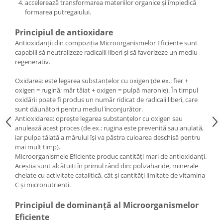
accelerează transformarea materiilor organice și împiedică
formarea putregaiului.
Principiul de antioxidare
Antioxidanții din compoziția Microorganismelor Eficiente sunt
capabili să neutralizeze radicalii liberi și să favorizeze un mediu
regenerativ.
Oxidarea: este legarea substanțelor cu oxigen (de ex.: fier +
oxigen = rugină; măr tăiat + oxigen = pulpă maronie). În timpul
oxidării poate fi produs un număr ridicat de radicali liberi, care
sunt dăunători pentru mediul înconjurător.
Antioxidarea: oprește legarea substanțelor cu oxigen sau
anulează acest proces (de ex.: rugina este prevenită sau anulată,
iar pulpa tăiată a mărului își va păstra culoarea deschisă pentru
mai mult timp).
Microorganismele Eficiente produc cantități mari de antioxidanți.
Aceștia sunt alcătuiți în primul rând din: polizaharide, minerale
chelate cu activitate catalitică, cât și cantități limitate de vitamina
C și micronutrienti.
Principiul de dominanță al Microorganismelor
Eficiente