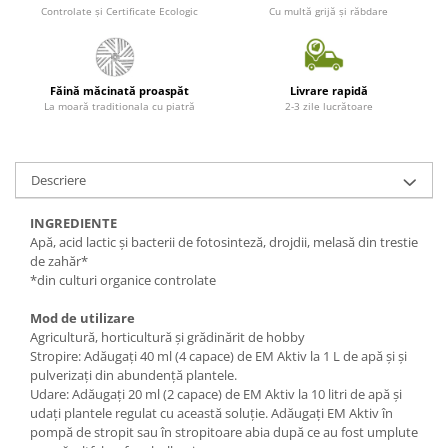
Controlate și Certificate Ecologic
Cu multă grijă și răbdare
Făină măcinată proaspăt
Livrare rapidă
La moară traditionala cu piatră
2-3 zile lucrătoare
Descriere
INGREDIENTE
Apă, acid lactic și bacterii de fotosinteză, drojdii, melasă din trestie
de zahăr*
*din culturi organice controlate
Mod de utilizare
Agricultură, horticultură și grădinărit de hobby
Stropire: Adăugați 40 ml (4 capace) de EM Aktiv la 1 L de apă și și
pulverizați din abundență plantele.
Udare: Adăugați 20 ml (2 capace) de EM Aktiv la 10 litri de apă și
udați plantele regulat cu această soluție. Adăugați EM Aktiv în
pompă de stropit sau în stropitoare abia după ce au fost umplute