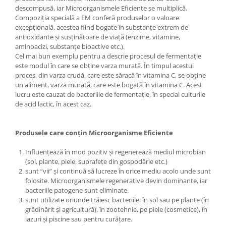
descompusă, iar Microorganismele Eficiente se multiplică.
Compoziția specială a EM conferă produselor o valoare
excepțională, acestea fiind bogate în substanțe extrem de
antioxidante și susținătoare de viață (enzime, vitamine,
aminoacizi, substanțe bioactive etc.).
Cel mai bun exemplu pentru a descrie procesul de fermentație
este modul în care se obține varza murată. În timpul acestui
proces, din varza crudă, care este săracă în vitamina C, se obține
un aliment, varza murată, care este bogată în vitamina C. Acest
lucru este cauzat de bacteriile de fermentație, în special culturile
de acid lactic, în acest caz.
Produsele care conțin Microorganisme Eficiente
Influențează în mod pozitiv și regenerează mediul microbian
(sol, plante, piele, suprafețe din gospodărie etc.)
sunt “vii” și continuă să lucreze în orice mediu acolo unde sunt
folosite. Microorganismele regenerative devin dominante, iar
bacteriile patogene sunt eliminate.
sunt utilizate oriunde trăiesc bacteriile: în sol sau pe plante (în
grădinărit și agricultură), în zootehnie, pe piele (cosmetice), în
iazuri și piscine sau pentru curățare.