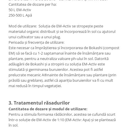
Cantitatea de dozare per ha:
50 L EM-Activ
250-500 L Apă
Mod de utilizare: Soluția de EM-Activ se stropește peste
materialul organic distribuit și se încorporează în sol cu ajutorul
unui cultivator sau a unui plug.
Perioada și frecvența de utilizare:
Este necesar ca împrăștierea și încorporarea de Bokashi (compost
EM) să se facă cu 1-2 saptamanai înainte de însămânțare sau
plantare, pentru a neutraliza valoare ph-ului în sol. Datorită
adăugării de Bokashi și a stropirii cu soluția EM-Activ este
stimulată și germinarea buruienilor. Acestea pot fi astfel
prelucrate mecanic A®nainte de însămânțare sau plantare (prin
prăsilă sau greblare), astfel că apariția buruienilor va fi cu mult
mai redusă în timpul vegetației.
3. Tratamentul răsadurilor
Cantitatea de dozare și modul de utilizare:
Pentru a stimula formarea rădăcinilor, acestea se cufundă scurt
într-o soluție de EM-Activ de 1:10 (EM-Activ: Apa) și se plantează
în sol.