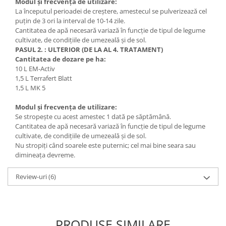
Modul și frecvența de utilizare:
La începutul perioadei de creștere, amestecul se pulverizează cel
puțin de 3 ori la interval de 10-14 zile.
Cantitatea de apă necesară variază în funcție de tipul de legume
cultivate, de condițiile de umezeală și de sol.
PASUL 2. : ULTERIOR (DE LA AL 4. TRATAMENT)
Cantitatea de dozare pe ha:
10 L EM-Activ
1,5 L Terrafert Blatt
1,5 L MK 5
Modul și frecvența de utilizare:
Se stropește cu acest amestec 1 dată pe săptămână.
Cantitatea de apă necesară variază în funcție de tipul de legume
cultivate, de condițiile de umezeală și de sol.
Nu stropiți când soarele este puternic; cel mai bine seara sau
dimineața devreme.
Review-uri
(6)
PRODUSE SIMILARE