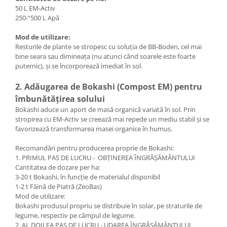
50 L EM-Activ
250-“500 L Apă
Mod de utilizare:
Resturile de plante se stropesc cu soluția de BB-Boden, cel mai
bine seara sau dimineața (nu atunci când soarele este foarte
puternic), și se încorporează imediat în sol.
2. Adăugarea de Bokashi (Compost EM) pentru
îmbunătățirea solului
Bokashi aduce un aport de masă organică variată în sol. Prin
stropirea cu EM-Activ se creează mai repede un mediu stabil și se
favorizează transformarea masei organice în humus.
Recomandări pentru producerea proprie de Bokashi:
​1. PRIMUL PAS DE LUCRU - OBȚINEREA ÎNGRĂȘĂMÂNTULUI
Cantitatea de dozare per ha:
3-20 t Bokashi, în funcție de materialul disponibil
1-2 t Făină de Piatră (ZeoBas)
​Mod de utilizare:
Bokashi produsul propriu se distribuie în solar, pe straturile de
legume, respectiv pe câmpul de legume.
2. AL DOILEA PAS DE LUCRU - UDAREA ÎNGRĂȘĂMÂNTULUI