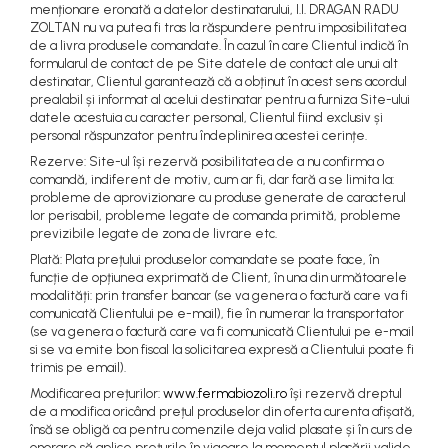
menționare eronată a datelor destinatarului, I.I. DRAGAN RADU
ZOLTAN nu va putea fi tras la răspundere pentru imposibilitatea
de a livra produsele comandate. În cazul în care Clientul indică în
formularul de contact de pe Site datele de contact ale unui alt
destinatar, Clientul garantează că a obținut în acest sens acordul
prealabil și informat al acelui destinatar pentru a furniza Site-ului
datele acestuia cu caracter personal, Clientul fiind exclusiv și
personal răspunzator pentru îndeplinirea acestei cerințe.
Rezerve: Site-ul își rezervă posibilitatea de a nu confirma o
comandă, indiferent de motiv, cum ar fi, dar fară a se limita la:
probleme de aprovizionare cu produse generate de caracterul
lor perisabil, probleme legate de comanda primită, probleme
previzibile legate de zona de livrare etc.
Plată: Plata prețului produselor comandate se poate face, în
funcție de opțiunea exprimată de Client, în una din următoarele
modalități: prin transfer bancar (se va genera o factură care va fi
comunicată Clientului pe e-mail), fie în numerar la transportator
(se va genera o factură care va fi comunicată Clientului pe e-mail
si se va emite bon fiscal la solicitarea expresă a Clientului poate fi
trimis pe email).
Modificarea prețurilor:
www.fermabiozoli.ro
își rezervă dreptul
de a modifica oricând prețul produselor din oferta curenta afișată,
însă se obligă ca pentru comenzile deja valid plasate și în curs de
onorare să aplice prețurile în vigoare la momentul plasării valide