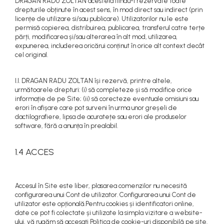
DRAGAN RADU ZOLTAN acesteia fiindu-i rezervate toate
drepturile obținute în acest sens, în mod direct sau indirect (prin
licențe de utilizare si/sau publicare). Utilizatorilor nu le este
permisă copierea, distribuirea, publicarea, transferul catre terțe
părți, modificarea și/sau alterarea în alt mod, utilizarea,
expunerea, includerea oricărui conținut în orice alt context decât
cel original.
I.I. DRAGAN RADU ZOLTAN își rezervă, printre altele,
următoarele drepturi: (i) să completeze și să modifice orice
informație de pe Site; (ii) să corecteze eventuale omisiuni sau
erori în afișare care pot surveni în urma unor greșeli de
dactilografiere, lipsa de acuratețe sau erori ale produselor
software, fără a anunța în prealabil.
1.4 ACCES
Accesul în Site este liber, plasarea comenzilor nu necesită
configurarea unui Cont de utilizator. Configurarea unui Cont de
utilizator este opțională.Pentru cookies și identificatori online,
date ce pot fi colectate și utilizate la simpla vizitare a website-
ului, vă rugăm să accesați Politica de cookie-uri disponibilă pe site.