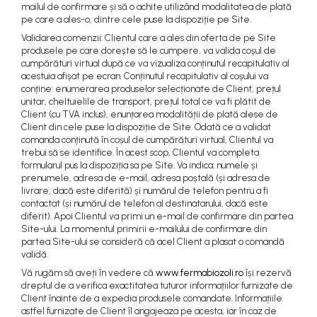
mailul de confirmare și să o achite utilizând modalitatea de plată
pe care a ales-o, dintre cele puse la dispoziție pe Site.
Validarea comenzii: Clientul care a ales din oferta de pe Site
produsele pe care dorește să le cumpere, va valida coșul de
cumpărături virtual după ce va vizualiza conținutul recapitulativ al
acestuia afișat pe ecran. Conținutul recapitulativ al coșului va
conține: enumerarea produselor selecționate de Client, prețul
unitar, cheltuielile de transport, prețul total ce va fi plătit de
Client (cu TVA inclus), enunțarea modalității de plată alese de
Client din cele puse la dispoziție de Site. Odată ce a validat
comanda conținută în coșul de cumpărături virtual, Clientul va
trebui să se identifice. În acest scop, Clientul va completa
formularul pus la dispoziția sa pe Site. Va indica: numele și
prenumele, adresa de e-mail, adresa poștală (și adresa de
livrare, dacă este diferită) și numărul de telefon pentru a fi
contactat (și numărul de telefon al destinatarului, dacă este
diferit). Apoi Clientul va primi un e-mail de confirmare din partea
Site-ului. La momentul primirii e-mailului de confirmare din
partea Site-ului se consideră că acel Client a plasat o comandă
validă.
Vă rugăm să aveți în vedere că
www.fermabiozoli.ro
își rezervă
dreptul de a verifica exactitatea tuturor informațiilor furnizate de
Client înainte de a expedia produsele comandate. Informațiile
astfel furnizate de Client îl angajeaza pe acesta, iar în caz de