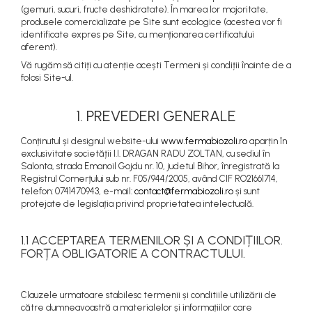
(gemuri, sucuri, fructe deshidratate). În marea lor majoritate,
produsele comercializate pe Site sunt ecologice (acestea vor fi
identificate expres pe Site, cu menționarea certificatului
aferent).
Vă rugăm să citiți cu atenție acești Termeni și condiții înainte de a
folosi Site-ul.
1. PREVEDERI GENERALE
Conținutul și designul website-ului
www.fermabiozoli.ro
aparțin în
exclusivitate societății I.I. DRAGAN RADU ZOLTAN, cu sediul în
Salonta, strada Emanoil Gojdu nr. 10, judetul Bihor, înregistrată la
Registrul Comerțului sub nr. F05/944/2005, având CIF RO21661714,
telefon: 0741470943, e-mail:
contact@fermabiozoli.ro
și sunt
protejate de legislația privind proprietatea intelectuală.
1.1 ACCEPTAREA TERMENILOR ȘI A CONDIȚIILOR.
FORȚA OBLIGATORIE A CONTRACTULUI.
Clauzele urmatoare stabilesc termenii și conditiile utilizării de
către dumneavoastră a materialelor și informațiilor care