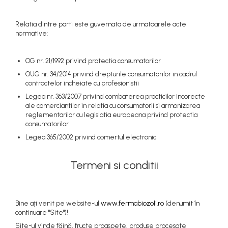
Relatia dintre parti este guvernata de urmatoarele acte
normative:
OG nr. 21/1992 privind protectia consumatorilor
OUG nr. 34/2014 privind drepturile consumatorilor in cadrul
contractelor incheiate cu profesionistii
Legea nr. 363/2007 privind combaterea practicilor incorecte
ale comerciantilor in relatia cu consumatorii si armonizarea
reglementarilor cu legislatia europeana privind protectia
consumatorilor
Legea 365/2002 privind comertul electronic
Termeni si conditii
Bine ați venit pe website-ul
www.fermabiozoli.ro
(denumit în
continuare "Site")!
Site-ul vinde făină, fructe proaspete, produse procesate