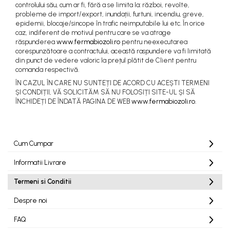
controlului său, cum ar fi, fără a se limita la: război, revolte,
probleme de import/export, inundații, furtuni, incendiu, greve,
epidemii, blocaje/sincope în trafic neimputabile lui etc. În orice
caz, indiferent de motivul pentru care se va atrage
răspunderea
www.fermabiozoli.ro
pentru neexecutarea
corespunzătoare a contractului, această raspundere va fi limitată
din punct de vedere valoric la prețul plătit de Client pentru
comanda respectivă.
ÎN CAZUL ÎN CARE NU SUNTEȚI DE ACORD CU ACEȘTI TERMENI
ȘI CONDIȚII, VĂ SOLICITĂM SĂ NU FOLOSIȚI SITE-UL ȘI SĂ
ÎNCHIDEȚI DE ÎNDATĂ PAGINA DE WEB
www.fermabiozoli.ro.
Cum Cumpar
Informatii Livrare
Termeni si Conditii
Despre noi
FAQ