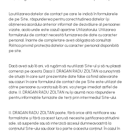
La utilizarea datelor de contact pe care le indică în formularele
de pe Site, răspunderea pentru corectitudinea datelor (și
obținerea acordului anterior informat de dezvăluire al persoanei
vizate, acolo unde este cazul) aparține Utilizatorului. Utilizarea
formularului de contact necesită furnizarea de date cu caracter
personal; înainte de completare aveți obligația să consultați
Politica privind protecția datelor cu caracter personal disponibilă
pe site.
Dacă aveți sub 16 ani, vă rugăm să nu utilizați Site-ul și să nu plasați
comenzi pe acesta. Daca I.I. DRAGAN RADU ZOLTAN ia cunoștință
de situații în care sunt prezentate date false ca fiind adevarate
sau cazuri în care formularul de contact de pe Site este utilizat de
către persoane cu varsta sub 16 ani, va șterge imediat astfel de
date. I.I. DRAGAN RADU ZOLTAN nu își asumă nicio răspundere
pentru informațiile furnizate de terți prin intermediul Site-ului.
I.I. DRAGAN RADU ZOLTAN poate, fără orice altă notificare sau
formalitate și fără ca acest lucru să necesite justificarea atitudinii
sale, să suspende sau să interzică accesul dumneavoastră la
conținutul Site-ului sau doar la o parte a acestui conținut. În cazul în