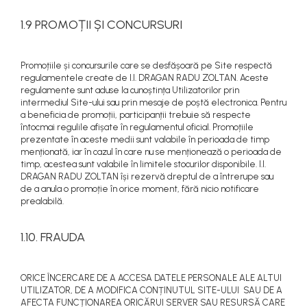
1.9 PROMOȚII ȘI CONCURSURI
Promoțiile și concursurile care se desfășoară pe Site respectă
regulamentele create de I.I. DRAGAN RADU ZOLTAN. Aceste
regulamente sunt aduse la cunoștința Utilizatorilor prin
intermediul Site-ului sau prin mesaje de poștă electronica. Pentru
a beneficia de promoții, participanții trebuie să respecte
întocmai regulile afișate în regulamentul oficial. Promoțiile
prezentate în aceste medii sunt valabile în perioada de timp
menționată, iar în cazul în care nu se menționează o perioada de
timp, acestea sunt valabile în limitele stocurilor disponibile. I.I.
DRAGAN RADU ZOLTAN își rezervă dreptul de a întrerupe sau
de a anula o promoție în orice moment, fără nicio notificare
prealabilă.
1.10. FRAUDA
ORICE ÎNCERCARE DE A ACCESA DATELE PERSONALE ALE ALTUI
UTILIZATOR, DE A MODIFICA CONȚINUTUL SITE-ULUI SAU DE A
AFECTA FUNCȚIONAREA ORICĂRUI SERVER SAU RESURSĂ CARE