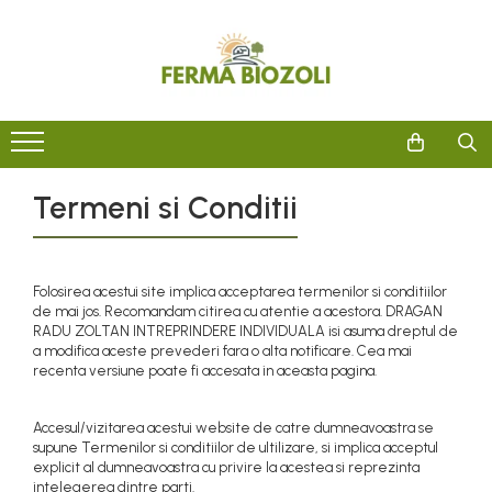
Făină Bio
Cereale Bio
Produse fără gluten
Produse din fructe
Produse Multikraft
Făină Grâu
Grâu
Făină Integrală de Ovăz
Gemuri
Agricultură
Făină Spelta
Spelta
Mălai Superior
Sucuri
Horticultura si legumicultura
Făină Secară
Secară
Făină de Porumb
Fructe deshidratate
Prebiotice Bio
Termeni si Conditii
Făină Ovăz
Porumb
Păsat
Dulciuri BIO
Mălai Superior
Floarea soarelui
Ovăz
Cosmetice bioemsan
Făină de Porumb
Ovăz
Porumb
Curatenie
Folosirea acestui site implica acceptarea termenilor si conditiilor
de mai jos. Recomandam citirea cu atentie a acestora. DRAGAN
Păsat
Floarea soarelui
RADU ZOLTAN INTREPRINDERE INDIVIDUALA isi asuma dreptul de
a modifica aceste prevederi fara o alta notificare. Cea mai
recenta versiune poate fi accesata in aceasta pagina.
Accesul/vizitarea acestui website de catre dumneavoastra se
supune Termenilor si conditiilor de ultilizare, si implica acceptul
explicit al dumneavoastra cu privire la acestea si reprezinta
intelegerea dintre parti.