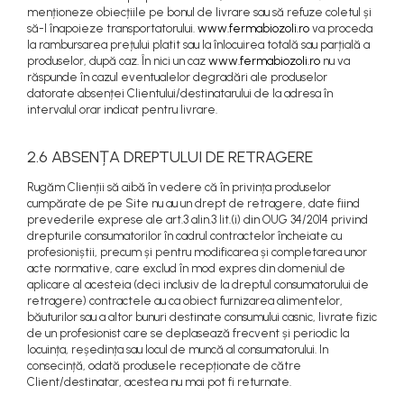
menționeze obiecțiile pe bonul de livrare sau să refuze coletul și
să-l înapoieze transportatorului.
www.fermabiozoli.ro
va proceda
la rambursarea prețului platit sau la înlocuirea totală sau parțială a
produselor, după caz. În nici un caz
www.fermabiozoli.ro
nu va
răspunde în cazul eventualelor degradări ale produselor
datorate absenței Clientului/destinatarului de la adresa în
intervalul orar indicat pentru livrare.
2.6 ABSENȚA DREPTULUI DE RETRAGERE
Rugăm Clienții să aibă în vedere că în privința produselor
cumpărate de pe Site nu au un drept de retragere, date fiind
prevederile exprese ale art.3 alin.3 lit.(i) din OUG 34/2014 privind
drepturile consumatorilor în cadrul contractelor încheiate cu
profesioniștii, precum și pentru modificarea și completarea unor
acte normative, care exclud în mod expres din domeniul de
aplicare al acesteia (deci inclusiv de la dreptul consumatorului de
retragere) contractele au ca obiect furnizarea alimentelor,
băuturilor sau a altor bunuri destinate consumului casnic, livrate fizic
de un profesionist care se deplasează frecvent și periodic la
locuința, reședința sau locul de muncă al consumatorului. In
consecință, odată produsele recepționate de către
Client/destinatar, acestea nu mai pot fi returnate.