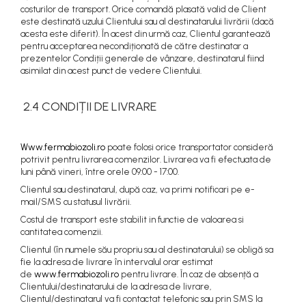
costurilor de transport. Orice comandă plasată valid de Client
este destinată uzului Clientului sau al destinatarului livrării (dacă
acesta este diferit). În acest din urmă caz, Clientul garantează
pentru acceptarea necondiționată de către destinatar a
prezentelor Condiții generale de vânzare, destinatarul fiind
asimilat din acest punct de vedere Clientului.
2.4 CONDIȚII DE LIVRARE
Www.fermabiozoli.ro
poate folosi orice transportator consideră
potrivit pentru livrarea comenzilor. Livrarea va fi efectuata de
luni până vineri, între orele 09:00 - 17:00.
Clientul sau destinatarul, după caz, va primi notificari pe e-
mail/SMS cu statusul livrării.
Costul de transport este stabilit in functie de valoarea si
cantitatea comenzii.
Clientul (în numele său propriu sau al destinatarului) se obligă sa
fie la adresa de livrare în intervalul orar estimat
de
www.fermabiozoli.ro
pentru livrare. În caz de absență a
Clientului/destinatarului de la adresa de livrare,
Clientul/destinatarul va fi contactat telefonic sau prin SMS la