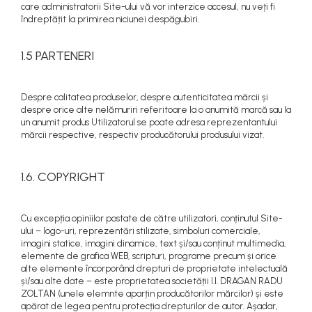
care administratorii Site-ului vă vor interzice accesul, nu veți fi
îndreptățit la primirea niciunei despăgubiri.
1.5 PARTENERI
Despre calitatea produselor, despre autenticitatea mărcii și
despre orice alte nelămuriri referitoare la o anumită marcă sau la
un anumit produs Utilizatorul se poate adresa reprezentantului
mărcii respective, respectiv producătorului produsului vizat.
1.6. COPYRIGHT
Cu excepția opiniilor postate de către utilizatori, conținutul Site-
ului – logo-uri, reprezentări stilizate, simboluri comerciale,
imagini statice, imagini dinamice, text și/sau conținut multimedia,
elemente de grafica WEB, scripturi, programe precum și orice
alte elemente încorporând drepturi de proprietate intelectuală
și/sau alte date – este proprietatea societății I.I. DRAGAN RADU
ZOLTAN (unele elemnte aparțin producătorilor mărcilor) și este
apărat de legea pentru protecția drepturilor de autor. Așadar,