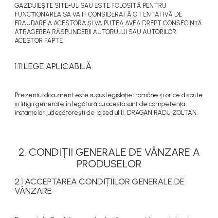
GAZDUIEȘTE SITE-UL SAU ESTE FOLOSITĂ PENTRU
FUNCȚIONAREA SA VA FI CONSIDERATĂ O TENTATIVĂ DE
FRAUDARE A ACESTORA ȘI VA PUTEA AVEA DREPT CONSECINȚĂ
ATRAGEREA RĂSPUNDERII AUTORULUI SAU AUTORILOR
ACESTOR FAPTE.
1.11 LEGE APLICABILĂ
Prezentul document este supus legislației române și orice dispute
și litigii generate în legătură cu acesta sunt de competența
instanțelor judecătorești de la sediul I.I. DRAGAN RADU ZOLTAN.
2. CONDIȚII GENERALE DE VÂNZARE A
PRODUSELOR
2.1 ACCEPTAREA CONDIȚIILOR GENERALE DE
VÂNZARE