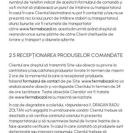
numărul de telefon indicat de acesta în formularul de comandă și
va fi invitat să stabilească un punct de întalnire cu transportatorul.
În cazul În care Clientul/destinatarul nu pot fi contactați și/sau nu se
prezintă nici la noul punct de întâlnire stabilit cu transportatorul,
atunci bunurile vor fi returnate de transportator
către
www.fermabiozoli.ro
, acesta din urmă având dreptul să
rețina din orice sume plătite de către Client cheltuielile de
livrare și transport și daunele suferite.
2.5 RECEPȚIONAREA PRODUSELOR COMANDATE
Clientul are dreptul să transmită Site-ului obiecții cu privire la
cantitatea și/sau calitatea produselor livrate în termen de maxim
2 ore de la momentul la care a recepționat produsele,
folosind
formularul de contact
de pe Site
.www.fermabiozoli.ro
va
analiza aceste obiecții și va răspunde Clientului în termen de 24
de ore lucrătoare. Toate obiecțiile Clienților vor fi tratate
de
www.fermabiozoli.ro
cu maximă seriozitate.
În caz de degradare a coletului, răspunderea I.I. DRAGAN RADU
ZOLTAN va fi angajată în următoarele condiții: Clientul trebuie să
deschidă și să verifice conținutul coletului în prezenta
transportatorului și să nu semneze bonul de livrare înainte de a
face aceasta verificare. În cazul în care constată că produsele sunt
deteriorate sau improprii consumului, Clientul trebuie să