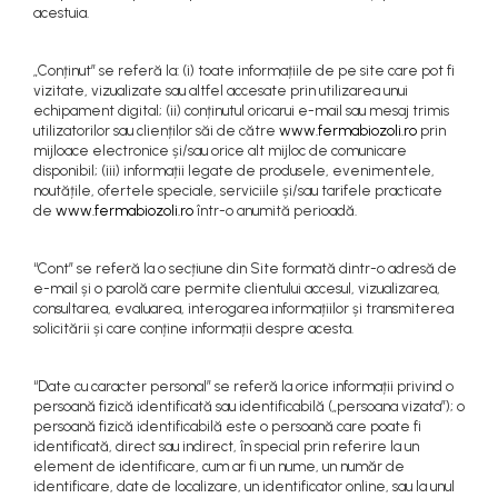
acestuia.
„Conținut” se referă la: (i) toate informațiile de pe site care pot fi
vizitate, vizualizate sau altfel accesate prin utilizarea unui
echipament digital; (ii) conținutul oricarui e-mail sau mesaj trimis
utilizatorilor sau clienților săi de către
www.fermabiozoli.ro
prin
mijloace electronice și/sau orice alt mijloc de comunicare
disponibil; (iii) informații legate de produsele, evenimentele,
noutățile, ofertele speciale, serviciile și/sau tarifele practicate
de
www.fermabiozoli.ro
într-o anumită perioadă.
“Cont” se referă la o secțiune din Site formată dintr-o adresă de
e-mail și o parolă care permite clientului accesul, vizualizarea,
consultarea, evaluarea, interogarea informațiilor și transmiterea
solicitării și care conține informații despre acesta.
“Date cu caracter personal” se referă la orice informații privind o
persoană fizică identificată sau identificabilă („persoana vizata”); o
persoană fizică identificabilă este o persoană care poate fi
identificată, direct sau indirect, în special prin referire la un
element de identificare, cum ar fi un nume, un număr de
identificare, date de localizare, un identificator online, sau la unul