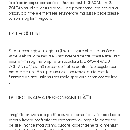
folosirea în scopuri comerciale, fără acordul I.I. DRAGAN RADU
ZOLTAN sau al titularului dreptului de proprietate intelectuala, a
oricăruia dintre elementele enumerate mai sus se pedepsește
conform legilor în vigoare.
1.7. LEGĂTURI
Site-ul poate găzdui legături (link-uri) către alte site-uri World
Wide Web sau alte resurse. Răspunderea pentru aceste site-uri o
poarta în întregime proprietarii acestora. I.I. DRAGAN RADU
ZOLTAN nu își asumă responsabilitatea pentru nicio pagubă sau
pierdere cauzată sau presupusă a fi cauzată de informațiile
furnizate de site-urile sau resursele spre care trimit aceste link-
uri.
1.8. DECLINAREA RESPONSABILITĂȚII
Imaginile prezentate pe Site au rol exemplificativ, iar produsele
efectiv livrate pot fi diferite comparativ cu imaginile existente
pe site, în orice mod (formă, culoare, aspect general, dimensiuni