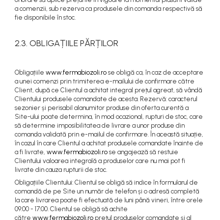
a comenzii, sub rezerva ca produsele din comanda respectivă să
fie disponibile în stoc.
2.3. OBLIGAȚIILE PĂRȚILOR
Obligațiile
www.fermabiozoli.ro
se obligă ca, în caz de acceptare
a unei comenzi prin trimiterea e-mailului de confirmare către
Client, după ce Clientul a achitat integral prețul agreat, să vândă
Clientului produsele comandate de acesta. Rezervă: caracterul
sezonier și perisabil alanumitor produse din oferta curentă a
Site-ului poate determina, în mod ocazional, rupturi de stoc, care
să determine imposibilitatea de livrare a unor produse din
comanda validată prin e-mailul de confirmare. În această situație,
în cazul în care Clientul a achitat produsele comandate înainte de
a fi livrate,
www.fermabiozoli.ro
se angajează să restuie
Clientului valoarea integrală a produselor care nu mai pot fi
livrate din cauza rupturii de stoc.
Obligațiile Clientului: Clientul se obligă să indice în formularul de
comandă de pe Site un număr de telefon și o adresă completă
la care livrarea poate fi efectuată de luni până vineri, între orele
09:00 - 17:00. Clientul se obligă să achite
către
www.fermabiozoli.ro
prețul produselor comandate și al