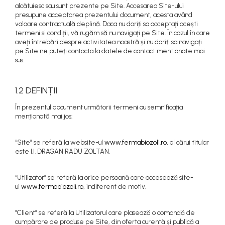
alcătuiesc sau sunt prezente pe Site. Accesarea Site-ului
presupune acceptarea prezentului document, acesta având
valoare contractuală deplină. Daca nu doriți sa acceptați acești
termeni si condiții, vă rugăm să nu navigați pe Site. În cazul în care
aveți întrebări despre activitatea noastră și nu doriți sa navigați
pe Site ne puteți contacta la datele de contact mentionate mai
sus.
1.2 DEFINȚII
În prezentul document următorii termeni au semnificația
menționată mai jos:
“Site” se referă la website-ul
www.fermabiozoli.ro,
al cărui titular
este I.I. DRAGAN RADU ZOLTAN.
“Utilizator” se referă la orice persoană care accesează site-
ul
www.fermabiozoli.ro,
indiferent de motiv.
”Client” se referă la Utilizatorul care plasează o comandă de
cumpărare de produse pe Site, din oferta curentă și publică a