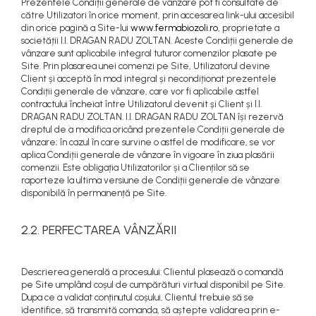
Prezentele Condiții generale de vânzare pot fi consultate de
către Utilizatori în orice moment, prin accesarea link-ului accesibil
din orice pagină a Site-lui
www.fermabiozoli.ro
, proprietate a
societății I.I. DRAGAN RADU ZOLTAN. Aceste Condiții generale de
vânzare sunt aplicabile integral tuturor comenzilor plasate pe
Site. Prin plasarea unei comenzi pe Site, Utilizatorul devine
Client și acceptă în mod integral și necondiționat prezentele
Condiții generale de vânzare, care vor fi aplicabile astfel
contractului încheiat între Utilizatorul devenit și Client și I.I.
DRAGAN RADU ZOLTAN. I.I. DRAGAN RADU ZOLTAN își rezervă
dreptul de a modifica oricând prezentele Condiții generale de
vânzare; în cazul în care survine o astfel de modificare, se vor
aplica Condiții generale de vânzare în vigoare în ziua plasării
comenzii. Este obligația Utilizatorilor și a Clienților să se
raporteze la ultima versiune de Condiții generale de vânzare
disponibilă în permanență pe Site.
2.2. PERFECTAREA VÂNZĂRII
Descrierea generală a procesului: Clientul plasează o comandă
pe Site umplând coșul de cumpărături virtual disponibil pe Site.
Dupa ce a validat conținutul coșului, Clientul trebuie să se
identifice, să transmită comanda, să aștepte validarea prin e-