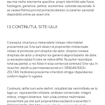
sau mai multe elemente specifice, proprii identității sale fizice,
fiziologice, genetice, psihice, economice, culturale sau sociale. A
se vedea Politica privind protecția datelor cu caracter personal
disponibilă online pe acest site.
1.3 CONȚINUTUL SITE-ULUI
Conceptul, structura și materialele (inclusiv informațiile)
prezentate pe Site sunt obiect al proprietății intelectuale,
inclusiv al protecției prin drepturi de autor, drepturi conexe
dreptului de autor și drepturi sui-generis asupra bazelor de date,
cu excepția cazului în care se indica altfel. Nu puteți reproduce,
total sau parțial, și nici folosi în scop comercial conținutul Site-ului, în
niciun fel, decât cu permisiunea scrisă a I.I. DRAGAN RADU
ZOLTAN. Încălcarea prezentei interdicții atrage răspunderea
conform legilor în vigoare.
Conținutul, astfel cum este definit, incluzând dar nelimitându-se la
logo-uri, reprezentări stilizate, simboluri comerciale, imagini
statice, imagini dinamice, text și/sau conținut multimedia
prezentate pe site sunt proprietatea exclusivă a societății I.I.