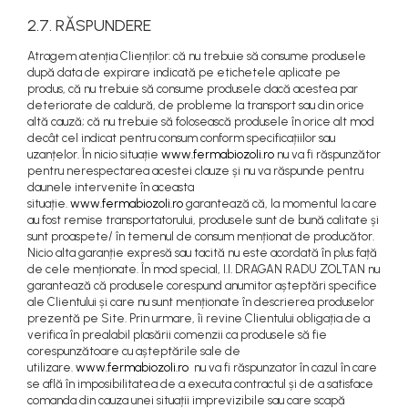
2.7. RĂSPUNDERE
Atragem atenția Clienților: că nu trebuie să consume produsele
după data de expirare indicată pe etichetele aplicate pe
produs, că nu trebuie să consume produsele dacă acestea par
deteriorate de caldură, de probleme la transport sau din orice
altă cauză; că nu trebuie să folosească produsele în orice alt mod
decât cel indicat pentru consum conform specificațiilor sau
uzanțelor. În nicio situație
www.fermabiozoli.ro
nu va fi răspunzător
pentru nerespectarea acestei clauze și nu va răspunde pentru
daunele intervenite în aceasta
situație.
www.fermabiozoli.ro
garantează că, la momentul la care
au fost remise transportatorului, produsele sunt de bună calitate și
sunt proaspete/ în temenul de consum menționat de producător.
Nicio alta garanție expresă sau tacită nu este acordată în plus față
de cele menționate. În mod special, I.I. DRAGAN RADU ZOLTAN nu
garantează că produsele corespund anumitor așteptări specifice
ale Clientului și care nu sunt menționate în descrierea produselor
prezentă pe Site. Prin urmare, îi revine Clientului obligația de a
verifica în prealabil plasării comenzii ca produsele să fie
corespunzătoare cu așteptările sale de
utilizare.
www.fermabiozoli.ro
nu va fi răspunzator în cazul în care
se află în imposibilitatea de a executa contractul și de a satisface
comanda din cauza unei situații imprevizibile sau care scapă