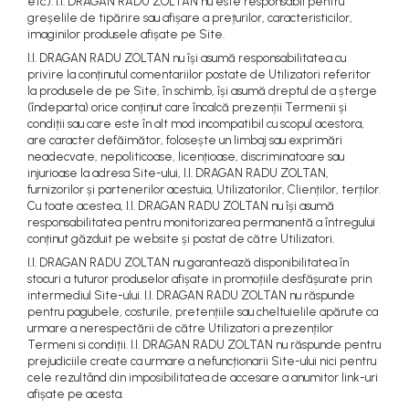
etc.). I.I. DRAGAN RADU ZOLTAN nu este responsabil pentru
greșelile de tipărire sau afișare a prețurilor, caracteristicilor,
imaginilor produsele afișate pe Site.
I.I. DRAGAN RADU ZOLTAN nu își asumă responsabilitatea cu
privire la conținutul comentariilor postate de Utilizatori referitor
la produsele de pe Site, în schimb, își asumă dreptul de a șterge
(îndeparta) orice conținut care încalcă prezenții Termenii și
condiții sau care este în alt mod incompatibil cu scopul acestora,
are caracter defăimător, folosește un limbaj sau exprimări
neadecvate, nepoliticoase, licențioase, discriminatoare sau
injurioase la adresa Site-ului, I.I. DRAGAN RADU ZOLTAN,
furnizorilor și partenerilor acestuia, Utilizatorilor, Clienților, terților.
Cu toate acestea, I.I. DRAGAN RADU ZOLTAN nu își asumă
responsabilitatea pentru monitorizarea permanentă a întregului
conținut găzduit pe website și postat de către Utilizatori.
I.I. DRAGAN RADU ZOLTAN nu garantează disponibilitatea în
stocuri a tuturor produselor afișate in promoțiile desfășurate prin
intermediul Site-ului. I.I. DRAGAN RADU ZOLTAN nu răspunde
pentru pagubele, costurile, pretențiile sau cheltuielile apărute ca
urmare a nerespectării de către Utilizatori a prezenților
Termeni si condiții. I.I. DRAGAN RADU ZOLTAN nu răspunde pentru
prejudiciile create ca urmare a nefuncționarii Site-ului nici pentru
cele rezultând din imposibilitatea de accesare a anumitor link-uri
afișate pe acesta.