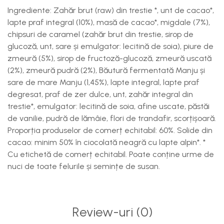
Ingrediente: Zahăr brut (raw) din trestie *, unt de cacao*,
lapte praf integral (10%), masă de cacao*, migdale (7%),
chipsuri de caramel (zahăr brut din trestie, sirop de
glucoză, unt, sare și emulgator: lecitină de soia), piure de
zmeură (5%), sirop de fructoză-glucoză, zmeură uscată
(2%), zmeură pudră (2%), Băutură fermentată Manju și
sare de mare Manju (1,45%), lapte integral, lapte praf
degresat, praf de zer dulce, unt, zahăr integral din
trestie*, emulgator: lecitină de soia, afine uscate, păstăi
de vanilie, pudră de lămâie, flori de trandafir, scorțișoară.
Proporția produselor de comerț echitabil: 60%. Solide din
cacao: minim 50% în ciocolată neagră cu lapte alpin*. *
Cu etichetă de comerț echitabil. Poate conține urme de
nuci de toate felurile și semințe de susan.
Review-uri
(0)