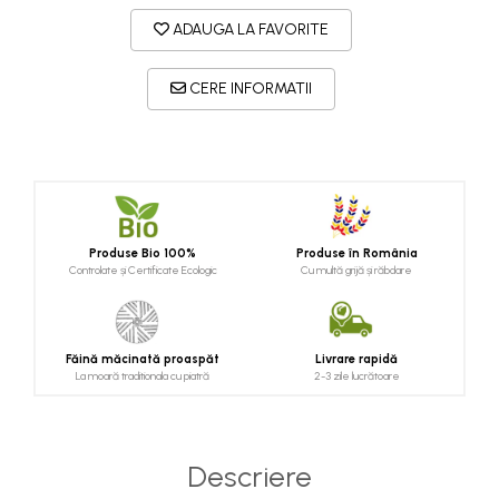
ADAUGA LA FAVORITE
CERE INFORMATII
Produse Bio 100%
Produse în România
Controlate și Certificate Ecologic
Cu multă grijă și răbdare
Făină măcinată proaspăt
Livrare rapidă
La moară traditionala cu piatră
2-3 zile lucrătoare
Descriere