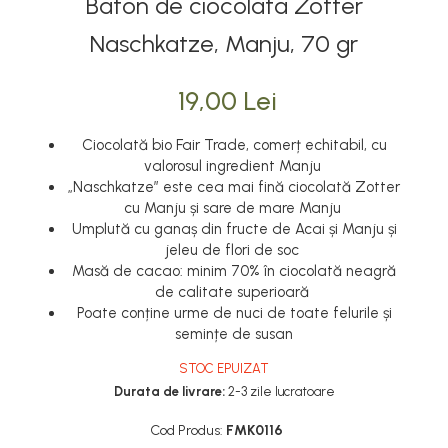
Baton de ciocolata Zotter
Naschkatze, Manju, 70 gr
19,00 Lei
Ciocolată bio Fair Trade, comerț echitabil, cu
valorosul ingredient Manju
„Naschkatze” este cea mai fină ciocolată Zotter
cu Manju și sare de mare Manju
Umplută cu ganaș din fructe de Acai și Manju și
jeleu de flori de soc
Masă de cacao: minim 70% în ciocolată neagră
de calitate superioară
Poate conține urme de nuci de toate felurile și
semințe de susan
STOC EPUIZAT
Durata de livrare:
2-3 zile lucratoare
Cod Produs:
FMK0116