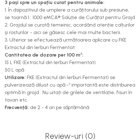
3 pași spre un spațiu curat pentru animale:
1. În dsipozitivul de umplere a curățitorului sub presiune,
se toarnă 1 : 1000 eMCA® Soluție de Curățat pentru Grajd
2. Grajdul se curată temeinic, acordând atenție colțurilor
și rosturilor - aici se găsesc cele mai multe bacterii.
3. Ulterior se efectuează următoarea aplicare cu FKE
Extractul din Ierburi Fermentat:
Cantitatea de dozare per 100 m²:
15 L FKE (Extractul din Ierburi Fermentat)
50 L apă
Utilizare:
FKE (Extractul din Ierburi Fermentat) se
pulverizează diluat cu apă -“ importantă este distribuirea
optimă în grajd . Nu uitați de grilele de ventilație, fisuri în
tavan etc.
Frecvență:
de 2 - 4 ori pe săptămână
Review-uri
(0)