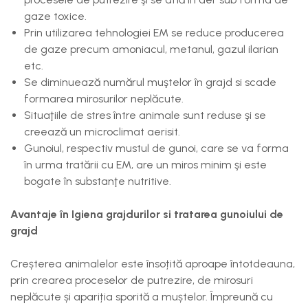
gaze toxice.
Prin utilizarea tehnologiei EM se reduce producerea
de gaze precum amoniacul, metanul, gazul ilarian
etc.
Se diminuează numărul muştelor în grajd si scade
formarea mirosurilor neplăcute.
Situaţiile de stres între animale sunt reduse şi se
creează un microclimat aerisit.
Gunoiul, respectiv mustul de gunoi, care se va forma
în urma tratării cu EM, are un miros minim şi este
bogate în substanţe nutritive.
Avantaje în Igiena grajdurilor si tratarea gunoiului de
grajd
Creșterea animalelor este însoțită aproape întotdeauna,
prin crearea proceselor de putrezire, de mirosuri
neplăcute și apariția sporită a muștelor. Împreună cu