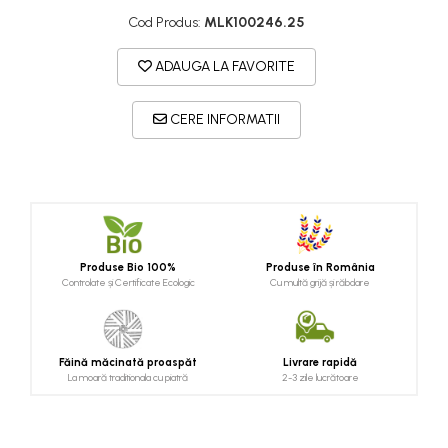
Cod Produs:
MLK100246.25
ADAUGA LA FAVORITE
CERE INFORMATII
Produse Bio 100%
Produse în România
Controlate și Certificate Ecologic
Cu multă grijă și răbdare
Făină măcinată proaspăt
Livrare rapidă
La moară traditionala cu piatră
2-3 zile lucrătoare