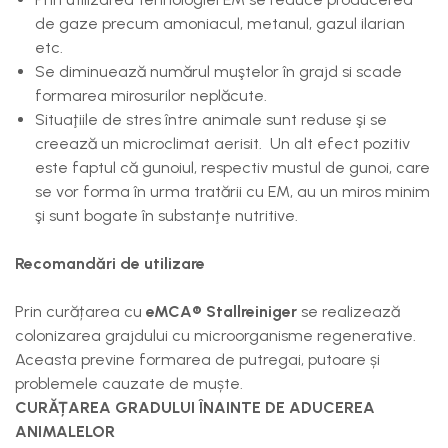
de gaze precum amoniacul, metanul, gazul ilarian
etc.
Se diminuează numărul muştelor în grajd si scade
formarea mirosurilor neplăcute.
Situaţiile de stres între animale sunt reduse şi se
creează un microclimat aerisit. Un alt efect pozitiv
este faptul că gunoiul, respectiv mustul de gunoi, care
se vor forma în urma tratării cu EM, au un miros minim
şi sunt bogate în substanţe nutritive.
Recomandări de utilizare
Prin curățarea cu
eMCA® Stallreiniger
se realizează
colonizarea grajdului cu microorganisme regenerative.
Aceasta previne formarea de putregai, putoare și
problemele cauzate de muște.
CURĂȚAREA GRADULUI ÎNAINTE DE ADUCEREA
ANIMALELOR