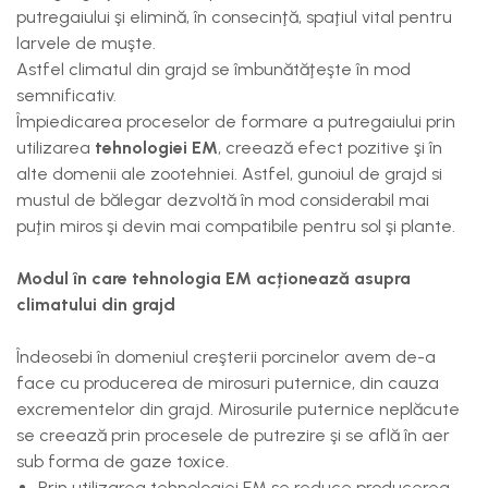
putregaiului şi elimină, în consecinţă, spaţiul vital pentru
larvele de muşte.
Astfel climatul din grajd se îmbunătăţeşte în mod
semnificativ.
Împiedicarea proceselor de formare a putregaiului prin
utilizarea
tehnologiei EM
, creează efect pozitive şi în
alte domenii ale zootehniei. Astfel, gunoiul de grajd si
mustul de bălegar dezvoltă în mod considerabil mai
puţin miros şi devin mai compatibile pentru sol şi plante.
Modul în care tehnologia EM acționează asupra
climatului din grajd
Îndeosebi în domeniul creşterii porcinelor avem de-a
face cu producerea de mirosuri puternice, din cauza
excrementelor din grajd. Mirosurile puternice neplăcute
se creează prin procesele de putrezire şi se află în aer
sub forma de gaze toxice.
Prin utilizarea tehnologiei EM se reduce producerea