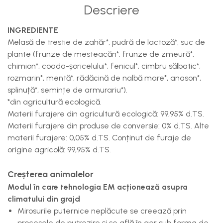
Descriere
INGREDIENTE
Melasă de trestie de zahăr*, pudră de lactoză*, suc de
plante (frunze de mesteacăn*, frunze de zmeură*,
chimion*, coada-șoricelului*, fenicul*, cimbru sălbatic*,
rozmarin*, mentă*, rădăcină de nalbă mare*, anason*,
splinuță*, semințe de armurariu*).
*din agricultură ecologică.
Materii furajere din agricultură ecologică: 99,95% d.TS.
Materii furajere din produse de conversie: 0% d.TS. Alte
materii furajere: 0,05% d.TS. Conținut de furaje de
origine agricolă: 99,95% d.TS.
Creșterea animalelor
Modul în care tehnologia EM acționează asupra
climatului din grajd
Mirosurile puternice neplăcute se creează prin
procesele de putrezire şi se află în aer sub forma de