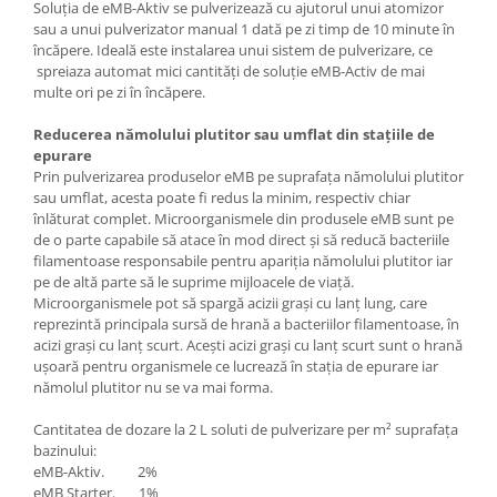
Soluția de eMB-Aktiv se pulverizează cu ajutorul unui atomizor
sau a unui pulverizator manual 1 dată pe zi timp de 10 minute în
încăpere. Ideală este instalarea unui sistem de pulverizare, ce
spreiaza automat mici cantități de soluție eMB-Activ de mai
multe ori pe zi în încăpere.
Reducerea nămolului plutitor sau umflat din stațiile de
epurare
Prin pulverizarea produselor eMB pe suprafața nămolului plutitor
sau umflat, acesta poate fi redus la minim, respectiv chiar
înlăturat complet. Microorganismele din produsele eMB sunt pe
de o parte capabile să atace în mod direct și să reducă bacteriile
filamentoase responsabile pentru apariția nămolului plutitor iar
pe de altă parte să le suprime mijloacele de viață.
Microorganismele pot să spargă acizii grași cu lanț lung, care
reprezintă principala sursă de hrană a bacteriilor filamentoase, în
acizi grași cu lanț scurt. Acești acizi grași cu lanț scurt sunt o hrană
ușoară pentru organismele ce lucrează în stația de epurare iar
nămolul plutitor nu se va mai forma.
Cantitatea de dozare la 2 L soluti de pulverizare per m² suprafața
bazinului:
eMB-Aktiv. 2%
eMB Starter. 1%