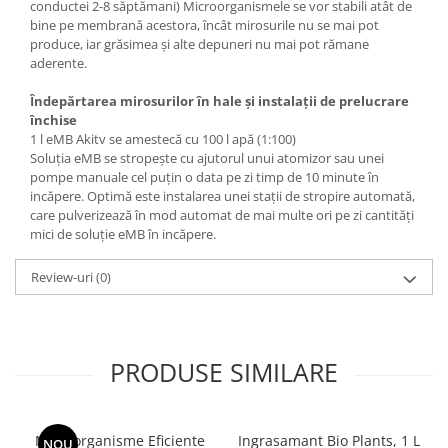
conductei 2-8 săptămani) Microorganismele se vor stabili atât de
bine pe membrană acestora, încât mirosurile nu se mai pot
produce, iar grăsimea și alte depuneri nu mai pot rămane
aderente.
Îndepărtarea mirosurilor în hale și instalații de prelucrare
închise
​1 l eMB Akitv se amestecă cu 100 l apă (1:100)
Soluția eMB se stropește cu ajutorul unui atomizor sau unei
pompe manuale cel puțin o data pe zi timp de 10 minute în
incăpere. Optimă este instalarea unei stații de stropire automată,
care pulverizează în mod automat de mai multe ori pe zi cantități
mici de soluție eMB în incăpere.
Review-uri
(0)
PRODUSE SIMILARE
Microorganisme Eficiente
Ingrasamant Bio Plants, 1 L
NOU