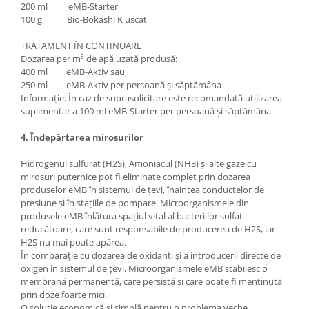
200 ml eMB-Starter
100 g Bio-Bokashi K uscat
TRATAMENT ÎN CONTINUARE
Dozarea per m³ de apă uzată produsă:
400 ml eMB-Aktiv sau
250 ml eMB-Aktiv per persoană şi săptămâna
Informaţie: În caz de suprasolicitare este recomandată utilizarea
suplimentar a 100 ml eMB-Starter per persoană şi săptămâna.
4. Îndepărtarea mirosurilor
Hidrogenul sulfurat (H2S), Amoniacul (NH3) şi alte gaze cu
mirosuri puternice pot fi eliminate complet prin dozarea
produselor eMB în sistemul de ţevi, înaintea conductelor de
presiune şi în staţiile de pompare. Microorganismele din
produsele eMB înlătura spaţiul vital al bacteriilor sulfat
reducătoare, care sunt responsabile de producerea de H2S, iar
H2S nu mai poate apărea.
În comparaţie cu dozarea de oxidanti şi a introducerii directe de
oxigen în sistemul de ţevi, Microorganismele eMB stabilesc o
membrană permanentă, care persistă şi care poate fi menţinută
prin doze foarte mici.
O soluţie economică şi simplă pentru o problema veche.