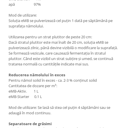
apă 97%
Mod de utilizare:
Soluția eMB se pulverizează cel puțin 1 dată pe săptămână pe
suprafața nămolului.
Utilizarea pentru un strat plutitor de peste 20 cm:
Dacă stratul plutitor este mai înalt de 20 cm, soluția eMB se
pulverizează zilnic, până devine vizibilă o modificare la suprafață.
Se formează vezicule, care cauzează fermentația în stratul
plutitor. Când este vizibil un strat subțire și umed, se continuă
tratarea normală cu cantitățile indicate mai sus.
Reducerea nămolului în exces
Pentru nămol solid în exces - ca. 2-3 % conținut solid
Cantitatea de dozare per m³:
eMB-Aktiv. 1 L
eMB-Starter 0.1 L
Mod de utilizare: Se lasă să stea cel puțin 4 săptămâni sau se
adaugă în mod continuu.
Separatoare de grăsimi