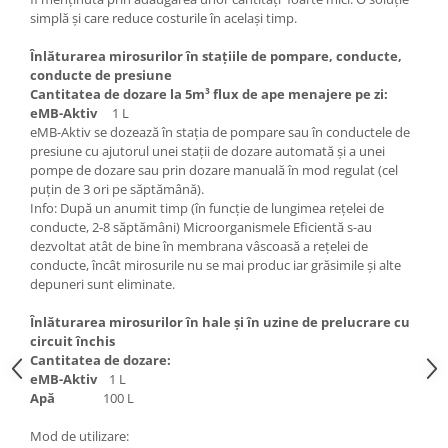
simplă și care reduce costurile în același timp.
Înlăturarea mirosurilor în stațiile de pompare, conducte,
conducte de presiune
Cantitatea de dozare la 5m³ flux de ape menajere pe zi:
eMB-Aktiv
1 L
eMB-Aktiv se dozează în stația de pompare sau în conductele de
presiune cu ajutorul unei stații de dozare automată și a unei
pompe de dozare sau prin dozare manuală în mod regulat (cel
puțin de 3 ori pe săptămână).
Info: După un anumit timp (în funcție de lungimea rețelei de
conducte, 2-8 săptămâni) Microorganismele Eficientă s-au
dezvoltat atât de bine în membrana vâscoasă a rețelei de
conducte, încât mirosurile nu se mai produc iar grăsimile și alte
depuneri sunt eliminate.
Înlăturarea mirosurilor în hale și în uzine de prelucrare cu
circuit închis
Cantitatea de dozare:
eMB-Aktiv
1 L
Apă
100 L
Mod de utilizare: