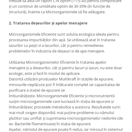
trebuie să aibă un raport C:N optim (1:15-30) pentru compostare
și un conținut de umiditate optim de 30-35% (în funcție de
structură), înainte ca Microorganismele să fie adăugate.
2. Tratarea deșeurilor și apelor menajere
Microorganismele Eficiente sunt solutia ecologica ideala pentru
procesarea impurităţilor din apă. Se utilizează atat în tratarea
iazurilor cu peşti si a lacurilor, cât şi pentru remedierea
problemelor în industria de deşeuri si de ape menajere.
Utilizarea Microorganismelor Eficiente în tratarea apelor
menajere şi a deseurilor, cât şi pentru lacuri şi iazuri, nu este doar
ecologic, este şi facil în modul de aplicare.
Datorită utilizării produselor Multikraft în stațiile de epurare,
mirosurile neplăcute pot fi înlăturate complet iar capacitatea de
purificare a stației de epurare se
îmbunătățește. Microorganismele Eficiente și micronutrientii
susțin microorganismele care lucrează în stația de epurare și
îmbunătățesc procesele metabolice a acestora. Rezultatele sunt:
mai mult oxigen disponibil, mai puține probleme cu nămolul
plutitor sau umflat și suprimarea microorganismelor nedorite (de
ex. Bacteriile filamentoase) în stația de epurare.
Așadar, nămolul de epurare poate fi redus, iar mirosul în sistemul