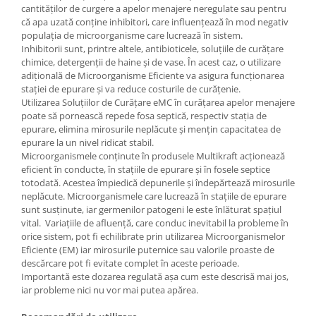
cantităţilor de curgere a apelor menajere neregulate sau pentru
că apa uzată conţine inhibitori, care influenţează în mod negativ
populaţia de microorganisme care lucrează în sistem.
Inhibitorii sunt, printre altele, antibioticele, soluţiile de curăţare
chimice, detergenţii de haine şi de vase. În acest caz, o utilizare
adiţională de Microorganisme Eficiente va asigura funcţionarea
staţiei de epurare şi va reduce costurile de curăţenie.
Utilizarea Soluţiilor de Curăţare eMC în curăţarea apelor menajere
poate să pornească repede fosa septică, respectiv staţia de
epurare, elimina mirosurile neplăcute şi menţin capacitatea de
epurare la un nivel ridicat stabil.
Microorganismele conţinute în produsele Multikraft acţionează
eficient în conducte, în staţiile de epurare şi în fosele septice
totodată. Acestea împiedică depunerile şi îndepărtează mirosurile
neplăcute. Microorganismele care lucrează în staţiile de epurare
sunt susţinute, iar germenilor patogeni le este înlăturat spațiul
vital. Variaţiile de afluenţă, care conduc inevitabil la probleme în
orice sistem, pot fi echilibrate prin utilizarea Microorganismelor
Eficiente (EM) iar mirosurile puternice sau valorile proaste de
descărcare pot fi evitate complet în aceste perioade.
Importantă este dozarea regulată aşa cum este descrisă mai jos,
iar probleme nici nu vor mai putea apărea.