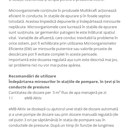
Microorganismele conţinute în produsele Multikraft acţionează
eficient în conducte, în staţiile de epurare şi în fosele septice
totodată. Acestea împiedică depunerile şi îndepărtează mirosurile
neplăcute. Microorganismele care lucrează în staţiile de epurare
sunt susţinute, iar germenilor patogeni le este înlăturat spațiul
vital. Variaţiile de afluenţă, care conduc inevitabil la probleme în
orice sistem, pot fi echilibrate prin utilizarea Microorganismelor
Eficiente (EM) iar mirosurile puternice sau valorile proaste de
descărcare pot fi evitate complet în aceste perioade.
Importantă este dozarea regulată aşa cum este descrisă mai jos,
iar probleme nici nu vor mai putea apărea.
Recomandări de utilizare
Îndepărtarea mirosurilor în stațiile de pompare, în țevi și în
conducte de presiune
​Cantitatea de dozare per 5 m³ flux de apa menajeră pe zi:
1 l eMB Aktiv
eMB Aktiv se dozează cu ajutorul unei stații de dozare automată
și a unei pompe de dozare sau prin dozare manuală regulată (de
cel puțin 3 ori pe săptămână) în stația de pompare sau în
conductele de presiune. După un timp (în funcție de lungimea