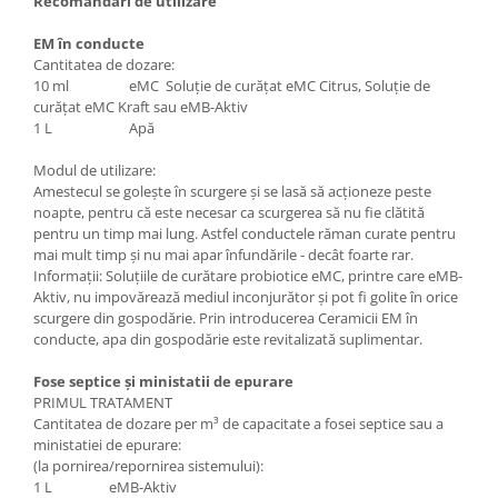
Recomandări de utilizare
EM în conducte
Cantitatea de dozare:
10 ml eMC Soluție de curățat eMC Citrus, Soluție de
curățat eMC Kraft sau eMB-Aktiv
1 L Apă
Modul de utilizare:
Amestecul se golește în scurgere și se lasă să acționeze peste
noapte, pentru că este necesar ca scurgerea să nu fie clătită
pentru un timp mai lung. Astfel conductele răman curate pentru
mai mult timp și nu mai apar înfundările - decât foarte rar.
Informații: Soluțiile de curătare probiotice eMC, printre care eMB-
Aktiv, nu impovărează mediul inconjurător și pot fi golite în orice
scurgere din gospodărie. Prin introducerea Ceramicii EM în
conducte, apa din gospodărie este revitalizată suplimentar.
Fose septice și ministatii de epurare
​PRIMUL TRATAMENT
Cantitatea de dozare per m³ de capacitate a fosei septice sau a
ministatiei de epurare:
(la pornirea/repornirea sistemului):
1 L eMB-Aktiv