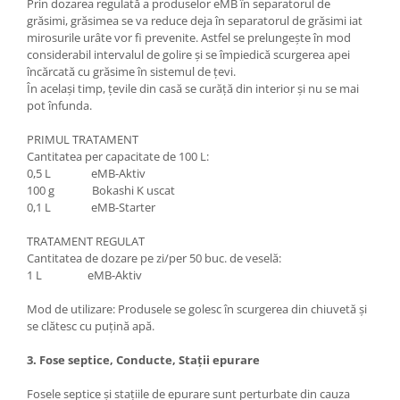
​Prin dozarea regulată a produselor eMB în separatorul de
grăsimi, grăsimea se va reduce deja în separatorul de grăsimi iat
mirosurile urâte vor fi prevenite. Astfel se prelungește în mod
considerabil intervalul de golire și se împiedică scurgerea apei
încărcată cu grăsime în sistemul de țevi.
În același timp, țevile din casă se curăță din interior și nu se mai
pot înfunda.
PRIMUL TRATAMENT
Cantitatea per capacitate de 100 L:
0,5 L eMB-Aktiv
100 g Bokashi K uscat
0,1 L eMB-Starter
TRATAMENT REGULAT
Cantitatea de dozare pe zi/per 50 buc. de veselă:
1 L eMB-Aktiv
Mod de utilizare: Produsele se golesc în scurgerea din chiuvetă și
se clătesc cu puțină apă.
3. Fose septice, Conducte, Stații epurare
Fosele septice şi staţiile de epurare sunt perturbate din cauza