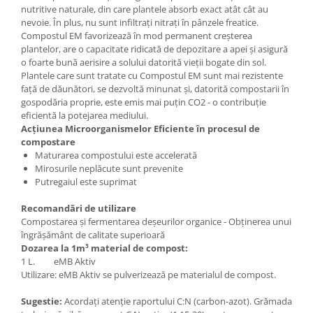
nutritive naturale, din care plantele absorb exact atât cât au
nevoie. În plus, nu sunt infiltrați nitrați în pânzele freatice.
Compostul EM favorizează în mod permanent creșterea
plantelor, are o capacitate ridicată de depozitare a apei și asigură
o foarte bună aerisire a solului datorită vieții bogate din sol.
Plantele care sunt tratate cu Compostul EM sunt mai rezistente
față de dăunători, se dezvoltă minunat și, datorită compostarii în
gospodăria proprie, este emis mai puțin CO2 - o contribuție
eficientă la potejarea mediului.
Acțiunea Microorganismelor Eficiente în procesul de
compostare
Maturarea compostului este accelerată
Mirosurile neplăcute sunt prevenite
Putregaiul este suprimat
Recomandări de utilizare
Compostarea și fermentarea deșeurilor organice - Obținerea unui
îngrășământ de calitate superioară
Dozarea la 1m³ material de compost:
1 L. eMB Aktiv
Utilizare: eMB Aktiv se pulverizează pe materialul de compost.
Sugestie:
Acordați atenție raportului C:N (carbon-azot). Grămada