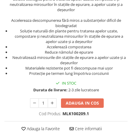
neutralizarea mirosurilor în stațiile de epurare, a apelor uzate și a
deșeurilor
Accelereaza descompunerea fără miros a substanțelor dificil de
biodegradat
Soluție naturală din plante pentru tratarea apelor uzate,
compostare și neutralizarea mirosurilor în stațiile de epurare a
apelor uzate și a deșeurilor
Accelerează compostarea
Reduce nămolul de epurare
Neutralizează mirosurile din stațiile de epurare a apelor uzate și a
deșeurilor
Materialele rezistente pot fi descompuse mai ușor
Protecție pe termen lung împotriva coroziunii
IN STOC
Durata de livrare:
2-3 zile lucratoare
ADAUGA IN COS
Cod Produs:
MLK100209.1
Adauga la Favorite
Cere informatii