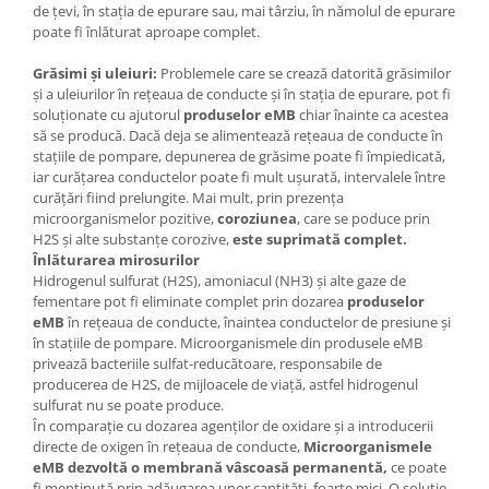
de țevi, în stația de epurare sau, mai târziu, în nămolul de epurare
poate fi înlăturat aproape complet.
Grăsimi și uleiuri:
Problemele care se crează datorită grăsimilor
și a uleiurilor în rețeaua de conducte și în stația de epurare, pot fi
soluționate cu ajutorul
produselor eMB
chiar înainte ca acestea
să se producă. Dacă deja se alimentează rețeaua de conducte în
stațiile de pompare, depunerea de grăsime poate fi împiedicată,
iar curățarea conductelor poate fi mult ușurată, intervalele între
curățări fiind prelungite. Mai mult, prin prezența
microorganismelor pozitive,
coroziunea
, care se poduce prin
H2S și alte substanțe corozive,
este suprimată complet.
Înlăturarea mirosurilor
Hidrogenul sulfurat (H2S), amoniacul (NH3) și alte gaze de
fementare pot fi eliminate complet prin dozarea
produselor
eMB
în rețeaua de conducte, înaintea conductelor de presiune și
în stațiile de pompare. Microorganismele din produsele eMB
privează bacteriile sulfat-reducătoare, responsabile de
producerea de H2S, de mijloacele de viață, astfel hidrogenul
sulfurat nu se poate produce.
În comparație cu dozarea agenților de oxidare și a introducerii
directe de oxigen în rețeaua de conducte,
Microorganismele
eMB dezvoltă o membrană vâscoasă permanentă,
ce poate
fi menținută prin adăugarea unor cantități foarte mici. O soluție