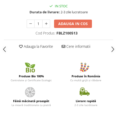
IN STOC
Durata de livrare:
2-3 zile lucratoare
ADAUGA IN COS
Cod Produs:
FBLZ100513
Adauga la Favorite
Cere informatii
Produse Bio 100%
Produse în România
Controlate și Certificate Ecologic
Cu multă grijă și răbdare
Făină măcinată proaspăt
Livrare rapidă
La moară traditionala cu piatră
2-3 zile lucrătoare