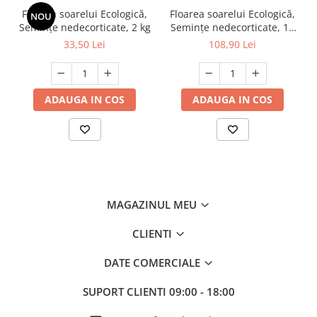
Floarea soarelui Ecologică,
Floarea soarelui Ecologică,
NOU
Semințe nedecorticate, 2 kg
Semințe nedecorticate, 10
kg
33,50 Lei
108,90 Lei
ADAUGA IN COS
ADAUGA IN COS
MAGAZINUL MEU
CLIENTI
DATE COMERCIALE
SUPORT CLIENTI
09:00 - 18:00