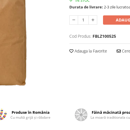
IN STOC
Durata de livrare:
2-3 zile lucrato
ADAUG
Cod Produs:
FBLZ100525
Adauga la Favorite
Cere 
Produse în România
Făină măcinată pro
Cu multă grijă și răbdare
La moară traditionala cu