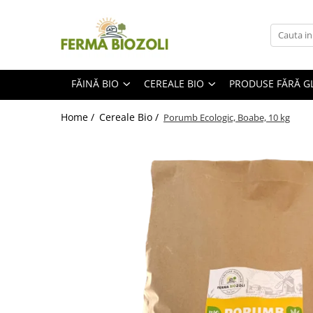
Făină Bio
Cereale Bio
Produse fără gluten
Produse din fructe
Produse Multikraft
Făină Grâu
Grâu
Făină Integrală de Ovăz
Gemuri
Agricultură
FĂINĂ BIO
CEREALE BIO
PRODUSE FĂRĂ G
Făină Spelta
Spelta
Mălai Superior
Sucuri
Horticultura si legumicultura
Home /
Cereale Bio /
Porumb Ecologic, Boabe, 10 kg
Făină Secară
Secară
Făină de Porumb
Fructe deshidratate
Prebiotice Bio
Făină Ovăz
Porumb
Păsat
Dulciuri BIO
Mălai Superior
Floarea soarelui
Ovăz
Cosmetice bioemsan
Făină de Porumb
Ovăz
Porumb
Curatenie
Păsat
Floarea soarelui