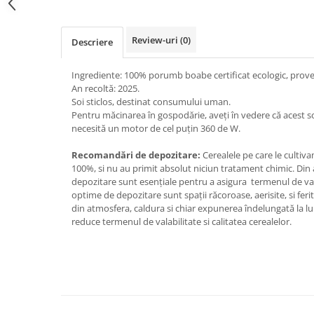
Review-uri
(0)
Descriere
Ingrediente: 100% porumb boabe certificat ecologic, proven
An recoltă: 2025.
Soi sticlos, destinat consumului uman.
Pentru măcinarea în gospodărie, aveți în vedere că acest so
necesită un motor de cel puțin 360 de W.
Recomandări de depozitare:
Cerealele pe care le cultiv
100%, si nu au primit absolut niciun tratament chimic. Din 
depozitare sunt esențiale pentru a asigura termenul de vala
optime de depozitare sunt spații răcoroase, aerisite, si fer
din atmosfera, caldura si chiar expunerea îndelungată la lu
reduce termenul de valabilitate si calitatea cerealelor.