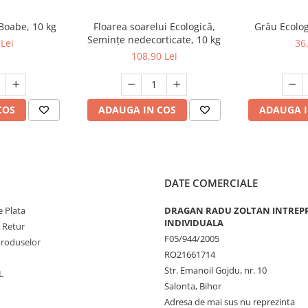
 Boabe, 10 kg
Floarea soarelui Ecologică,
Grâu Ecolog
Semințe nedecorticate, 10 kg
Lei
36
108,90 Lei
COS
ADAUGA IN COS
ADAUGA I
DATE COMERCIALE
 Plata
DRAGAN RADU ZOLTAN INTREP
INDIVIDUALA
e Retur
F05/944/2005
Produselor
RO21661714
Str. Emanoil Gojdu, nr. 10
L
Salonta, Bihor
Adresa de mai sus nu reprezinta