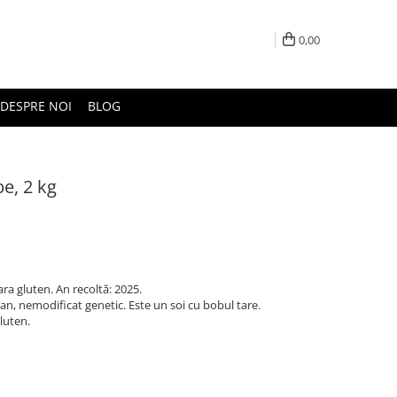
0,00
DESPRE NOI
BLOG
e, 2 kg
ra gluten. An recoltă: 2025.
an, nemodificat genetic. Este un soi cu bobul tare.
gluten.