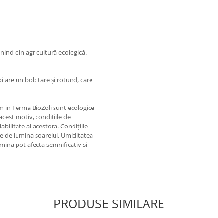
ind din agricultură ecologică.
i are un bob tare și rotund, care
am in Ferma BioZoli sunt ecologice
acest motiv, condițiile de
bilitate al acestora. Condițiile
ite de lumina soarelui. Umiditatea
mina pot afecta semnificativ si
PRODUSE SIMILARE