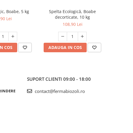
ic, Boabe, 5 kg
Spelta Ecologică, Boabe
Secara Eco
decorticate, 10 kg
,90 Lei
108,90 Lei
N COS
ADAUGA IN COS
ADAUG
SUPORT CLIENTI
09:00 - 18:00
RINDERE
contact@fermabiozoli.ro