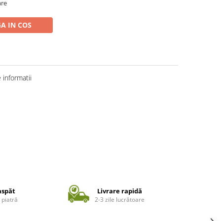
are
A IN COS
informatii
aspăt
Livrare rapidă
 piatră
2-3 zile lucrătoare