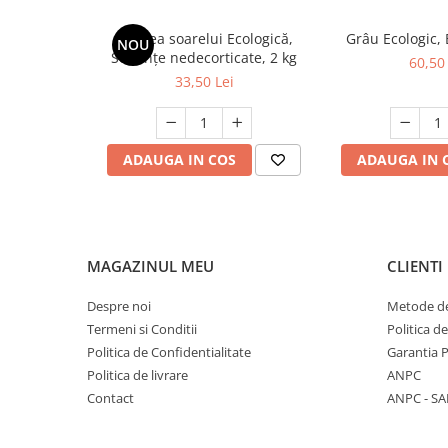
Floarea soarelui Ecologică,
Grâu Ecologic,
NOU
Semințe nedecorticate, 2 kg
60,50 
33,50 Lei
ADAUGA IN COS
ADAUGA IN 
MAGAZINUL MEU
CLIENTI
Despre noi
Metode de
Termeni si Conditii
Politica d
Politica de Confidentialitate
Garantia 
Politica de livrare
ANPC
Contact
ANPC - SA