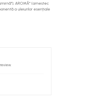
smirnă*); AROMĂ* (amestec
ponentă a uleiurilor esențiale
review.