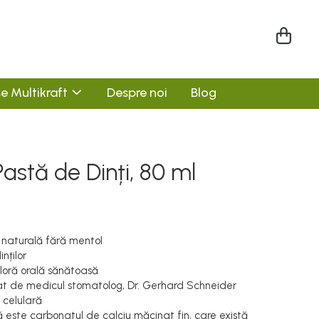
e Multikraft
Despre noi
Blog
astă de Dinți, 80 ml
 naturală fără mentol
nților
floră orală sănătoasă
t de medicul stomatolog, Dr. Gerhard Schneider
 celulară
 este carbonatul de calciu măcinat fin, care există