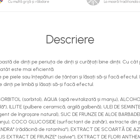
Cu multă grijă și răbdare
La moară traditionala 
Descriere
astă de dinți pe periuța de dinți și curățați bine dinții. Cu câ
atât este mai eficientă.
e pe piele sau înțepături de țânțari și lăsați să-și facă efectul.
 dinți pe limbă și lăsați să-și facă efectul.
ORBITOL (sorbitol), AQUA (apă revitalizată și manju), ALCOHOL* 
lă*), ILLITE (pulbere ceramică, argilă galbenă), ULEI DE SEMI
ent de îngroșare natural), SUC DE FRUNZE DE ALOE BARBADENS
nju), COCO GLUCOSIDE (surfactant de zahăr), extracte din 
NDRA* (rădăcină de ratanhia*), EXTRACT DE SCOARTĂ DE AZ
LIS EXTRACT DE FRUNZE* (salvie*), EXTRACT DE FLORI ANTHEM