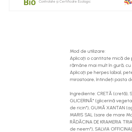
Controlate și Certificate Ecologic
Mod de utilizare:
Aplicați o cantitate mică de p
rămâne mai mult în gură, cu 
Aplicați pe herpes labial, pet
mirositoare, întindeți pasta de
Ingrediente: CRETĂ (cretă), S
GLICERINĂ* (glicerină vegeta
de ricin*), GUMĂ XANTAN (ag
MARIS SAL (sare de mare Ma
RĂDĂCINA DE KRAMERIA TRIA
de neem*), SALVIA OFFICINA