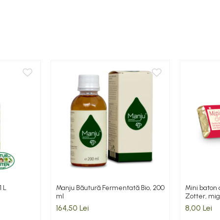
1 L
Manju Băutură Fermentată Bio, 200
Mini baton 
ml
Zotter, mig
164,50 Lei
8,00 Lei