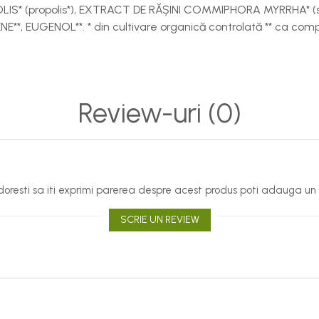
IS* (propolis*), EXTRACT DE RĂȘINI COMMIPHORA MYRRHA* (
ENE**, EUGENOL**. * din cultivare organică controlată ** ca com
Review-uri
(0)
oresti sa iti exprimi parerea despre acest produs poti adauga un 
SCRIE UN REVIEW