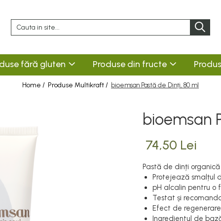
duse fără gluten
Produse din fructe
Produs
Home /
Produse Multikraft /
bioemsan Pastă de Dinți, 80 ml
bioemsan P
74,50 Lei
Pastă de dinți organică
Protejează smalțul di
pH alcalin pentru o 
Testat și recomanda
Efect de regenerare
Ingredientul de bază