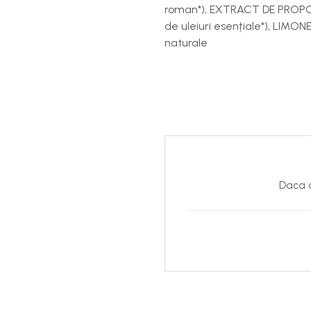
roman*), EXTRACT DE PROPOL
de uleiuri esențiale*), LIMON
naturale
Daca d