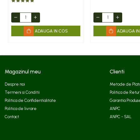
ADAUGA IN COS
ADAUGA IN
Magazinul meu
Clienti
Despre noi
Metode de Plat
Termeni si Conditii
Politica de Retur
Politica de Confidentialitate
Garantia Produs
Politica de livrare
ANPC
Contact
ANPC - SAL