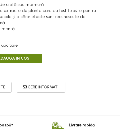
 de cretă sau marmură
ne extracte de plante care au fost folosite pentru
 secole și a căror efecte sunt recunoscute de
nă.
și mentă
 lucratoare
ADAUGA IN COS
ITE
CERE INFORMATII
roaspăt
Livrare rapidă