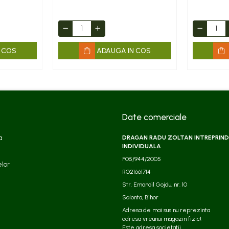
 COS
ADAUGA IN COS
Date comerciale
a
DRAGAN RADU ZOLTAN INTREPRIND
INDIVIDUALA
F05/944/2005
elor
RO21661714
Str. Emanoil Gojdu, nr. 10
Salonta, Bihor
Adresa de mai sus nu reprezinta
adresa vreunui magazin fizic!
Este adresa societatii.​