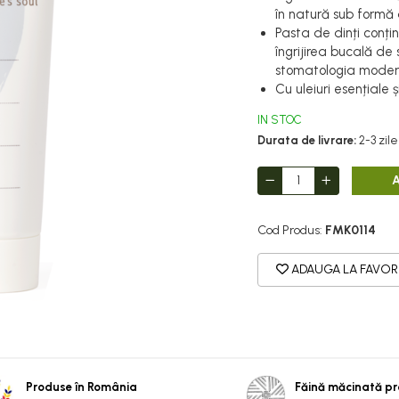
în natură sub formă
Pasta de dinți conți
îngrijirea bucală de
stomatologia moder
Cu uleiuri esențiale 
IN STOC
Durata de livrare:
2-3 zile
Cod Produs:
FMK0114
ADAUGA LA FAVOR
Produse în România
Făină măcinată p