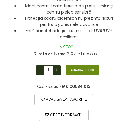
Ideal pentru toate tipurile de piele - chiar și
pentru pielea sensibilă
Protecția solară bioemsan nu prezintă riscuri
pentru organismele acvatice
Fără nanotehnologie, cu un raport UVA/UVB
echilibrat
IN STOC
Durata de livrare:
2-3 zile lucratoare
ADAUGA IN COS
Cod Produs:
FMK100084.015
ADAUGA LA FAVORITE
CERE INFORMATII