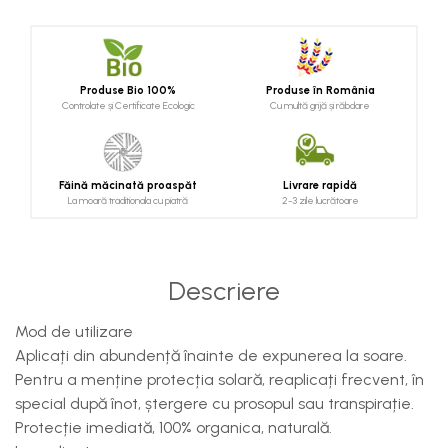
Produse Bio 100%
Produse în România
Controlate și Certificate Ecologic
Cu multă grijă și răbdare
Făină măcinată proaspăt
Livrare rapidă
La moară traditionala cu piatră
2-3 zile lucrătoare
Descriere
Mod de utilizare
Aplicați din abundență înainte de expunerea la soare.
Pentru a menține protecția solară, reaplicați frecvent, în
special după înot, ștergere cu prosopul sau transpirație.
Protecție imediată, 100% organica, naturală.