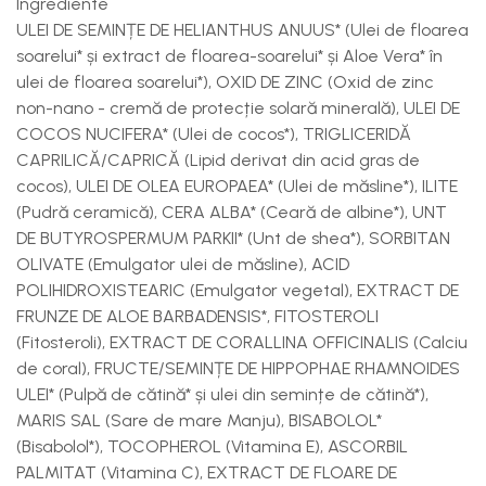
Ingrediente
ULEI DE SEMINȚE DE HELIANTHUS ANUUS* (Ulei de floarea
soarelui* și extract de floarea-soarelui* și Aloe Vera* în
ulei de floarea soarelui*), OXID DE ZINC (Oxid de zinc
non-nano - cremă de protecție solară minerală), ULEI DE
COCOS NUCIFERA* (Ulei de cocos*), TRIGLICERIDĂ
CAPRILICĂ/CAPRICĂ (Lipid derivat din acid gras de
cocos), ULEI DE OLEA EUROPAEA* (Ulei de măsline*), ILITE
(Pudră ceramică), CERA ALBA* (Ceară de albine*), UNT
DE BUTYROSPERMUM PARKII* (Unt de shea*), SORBITAN
OLIVATE (Emulgator ulei de măsline), ACID
POLIHIDROXISTEARIC (Emulgator vegetal), EXTRACT DE
FRUNZE DE ALOE BARBADENSIS*, FITOSTEROLI
(Fitosteroli), EXTRACT DE CORALLINA OFFICINALIS (Calciu
de coral), FRUCTE/SEMINȚE DE HIPPOPHAE RHAMNOIDES
ULEI* (Pulpă de cătină* și ulei din semințe de cătină*),
MARIS SAL (Sare de mare Manju), BISABOLOL*
(Bisabolol*), TOCOPHEROL (Vitamina E), ASCORBIL
PALMITAT (Vitamina C), EXTRACT DE FLOARE DE