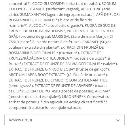
concentrat*), COCO GLUCOSIDE (surfactant de zahăr), SODIUM
COCOYL GLUTAMATE (surfactant vegetal), ACID CITRIC (acid
citric), GUMĂ XANTAN (agent de îngroșare natural), APĂ DE FLORI
ROSMARINUS OFFICINALIS* ( hidrolat de flori de
rozmarin*), ALCOOL* (alcool etilic organic*), PUDRĂ DE SUC DE
FRUNZE DE ALOE BARBADENSIS*, PROTEINĂ HIDROLIZATĂ DE
GRÂU (proteină de grâu), MARIS SAL (Sare de mare Manju), CI
75810 (clorofilă - verde naturală de frunze), CARAMEL (Sugar
couleur), extracte din plante*: EXTRACT DIN FRUNZĂ DE
ROSMARINUS OFFICINALIS * (rozmarin*), EXTRACT DE
FRUNZE/RĂDĂCINA URTICA DIOICA * (rădăcină de urzică* și
frunze*) EXTRACT DE FRUNZE DE SALVIA OFFICINALIS* (salvie*),
EXTRACT DE FRUNZE GINKGO BILOBA* (frunze de ginkgo*),
ARCTIUM LAPPA ROOT EXTRACT* (rădăcină de brusture*),
EXTRACT DE FRUNZE DE CYMBOPOGON SCHOENANTHUS
(lemongrass*), EXTRACT DE FRUNZE DE ARVENSE* (coada-
calului*); SORBAT DE POTASIU (sorbat de potasiu), AROMA*
(amestec de uleiuri esențiale*); LIMONENE**. Conservat cu
sorbat de potasiu. * din agricultură ecologică certificată **
componentă a uleiurilor esențiale naturale
Review-uri
(0)