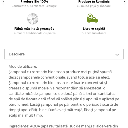
Produse Bio 100%
Produse în România
Controlate și Certificate Ecologic
Cu multă grijă și răbdare
Făină măcinată proaspăt
Livrare rapidă
La moară traditionala cu piatră
2-3 zile lucrătoare
Descriere
Mod de utilizare:
Șamponul cu rozmarin bioemsan produce mai puțină spumă
decât șampoanele convenționale, având totuși același efect.
Șamponul cu rozmarin bioemsan este foarte concentrat și
creează o spumă moale. Vă recomandăm să amestecați o
cantitate mică de șampon cu de două până la trei ori cantitatea
de apă de fiecare dată când vă spălați părul și apoi să o aplicați pe
părul umed. Lăsăți șamponul pe păr pentru o perioadă scurtă de
timp și apoi clătiți bine. Dacă aveți mătreață, lăsați șamponul pe
scalp mai mult timp.
Ingrediente: AQUA (apă revitalizată, suc de manju și aloe vera din