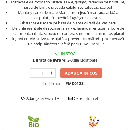
Extractele de rozmarin, urzică, salvie, ginkgo, rădăcină de brusture,
iarbă de lămâie și coada-calului revitalizează scalpul
Manju și sarea de mare Manju protejează mantaua acidă a
scalpului și împiedică îngrășarea acesteia.
Substanțele ușoare pe baza de plante curată delicat părul
Uleiurile esențiale de rozmarin, salvie, lavandă, ienupăr, arbore de
ceai, mentă citrată și busuioc conferă șamponului un miros plăcut
Ingredientele active care ajută la prevenirea mătreții promovează
un scalp sănătos și oferă părului volum și luciu
IN STOC
Durata de livrare:
2-3 zile lucratoare
ADAUGA IN COS
Cod Produs:
FMK0123
Adauga la Favorite
Cere informatii