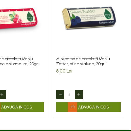
de ciocolata Manju
Mini baton de ciocolată Manju
dale si zmeura, 20gr
Zotter, afine și alune, 20gr
8,00 Lei
ADAUGA IN COS
ADAUGA IN COS