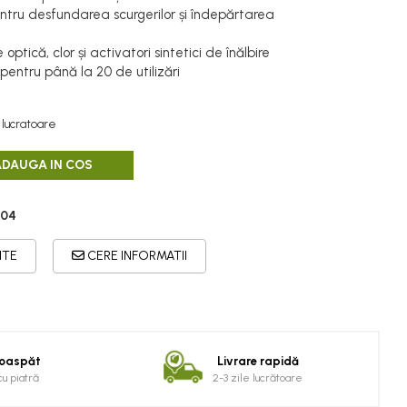
pentru desfundarea scurgerilor și îndepărtarea
optică, clor și activatori sintetici de înălbire
i pentru până la 20 de utilizări
 lucratoare
ADAUGA IN COS
.04
ITE
CERE INFORMATII
roaspăt
Livrare rapidă
cu piatră
2-3 zile lucrătoare