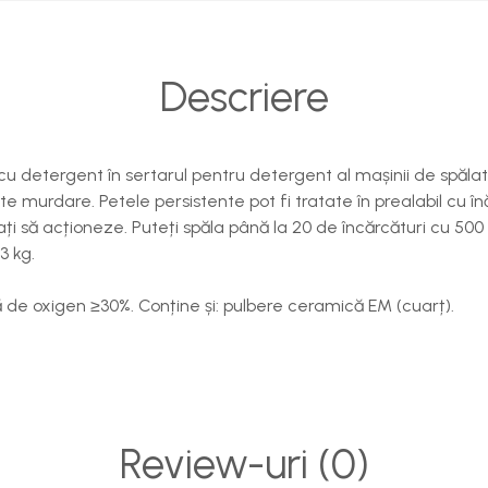
Descriere
 cu detergent în sertarul pentru detergent al mașinii de spălat.
 murdare. Petele persistente pot fi tratate în prealabil cu înăl
ți să acționeze. Puteți spăla până la 20 de încărcături cu 500 
3 kg.
ă de oxigen ≥30%. Conține și: pulbere ceramică EM (cuarț).
Review-uri
(0)