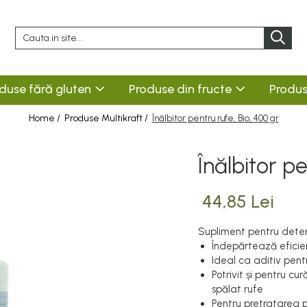
duse fără gluten
Produse din fructe
Produs
Home /
Produse Multikraft /
Înălbitor pentru rufe, Bio, 400 gr
Înălbitor pe
44,85 Lei
Supliment pentru dete
Îndepărtează eficien
Ideal ca aditiv pentr
Potrivit și pentru cu
spălat rufe
Pentru pretratarea p