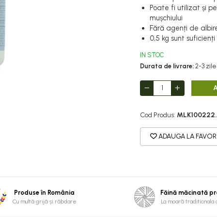
Poate fi utilizat și 
mușchiului
Fără agenți de albire 
0,5 kg sunt suficienț
IN STOC
Durata de livrare:
2-3 zile
Cod Produs:
MLK100222
ADAUGA LA FAVOR
Produse în România
Făină măcinată p
Cu multă grijă și răbdare
La moară traditionala 