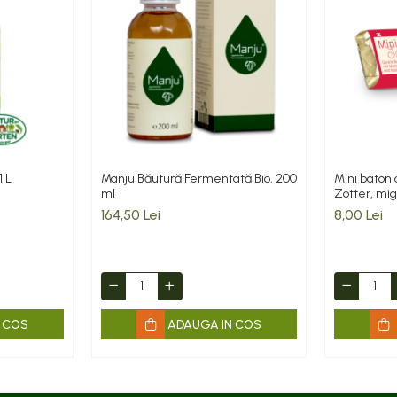
1 L
Manju Băutură Fermentată Bio, 200
Mini baton 
ml
Zotter, mig
164,50 Lei
8,00 Lei
 COS
ADAUGA IN COS