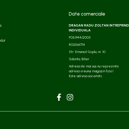
Date comerciale
a
DRAGAN RADU ZOLTAN INTREPRIND
INDIVIDUALA
F05/944/2005
elor
RO21661714
Str. Emanoil Gojdu, nr. 10
Salonta, Bihor
Adresa de mai sus nu reprezinta
adresa vreunui magazin fizic!
Este adresa societatii.​