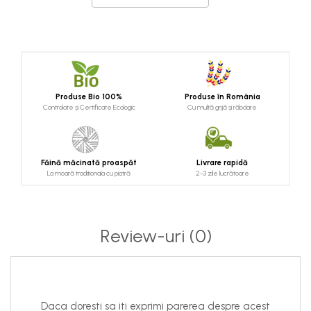
Produse Bio 100%
Produse în România
Controlate și Certificate Ecologic
Cu multă grijă și răbdare
Făină măcinată proaspăt
Livrare rapidă
La moară traditionala cu piatră
2-3 zile lucrătoare
Review-uri
(0)
Daca doresti sa iti exprimi parerea despre acest