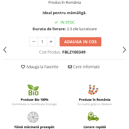
Produs în România
Ideal pentru mămăligă.
IN STOC
Durata de livrare:
2-3 zile lucratoare
ADAUGA IN COS
Cod Produs:
FBLZ100349
Adauga la Favorite
Cere informatii
Produse Bio 100%
Produse în România
Controlate și Certificate Ecologic
Cu multă grijă și răbdare
Făină măcinată proaspăt
Livrare rapidă