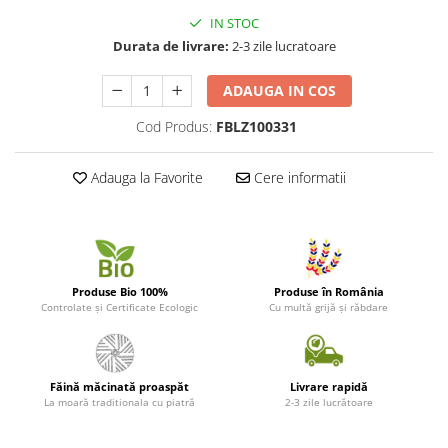
IN STOC
Durata de livrare:
2-3 zile lucratoare
ADAUGA IN COS
Cod Produs:
FBLZ100331
Adauga la Favorite
Cere informatii
Produse Bio 100%
Produse în România
Controlate și Certificate Ecologic
Cu multă grijă și răbdare
Făină măcinată proaspăt
Livrare rapidă
La moară traditionala cu piatră
2-3 zile lucrătoare