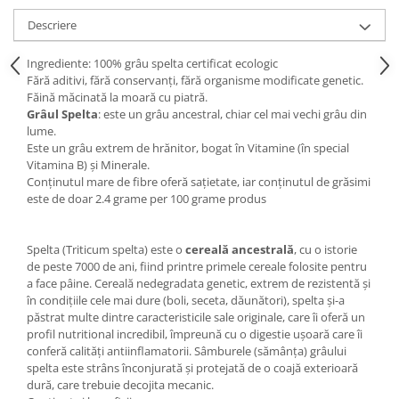
Descriere
Ingrediente: 100% grâu spelta certificat ecologic
Fără aditivi, fără conservanți, fără organisme modificate genetic.
Făină măcinată la moară cu piatră.
Grâul Spelta
: este un grâu ancestral, chiar cel mai vechi grâu din
lume.
Este un grâu extrem de hrănitor, bogat în Vitamine (în special
Vitamina B) și Minerale.
Conținutul mare de fibre oferă sațietate, iar conținutul de grăsimi
este de doar 2.4 grame per 100 grame produs
Spelta (Triticum spelta) este o
cereală ancestrală
, cu o istorie
de peste 7000 de ani, fiind printre primele cereale folosite pentru
a face pâine. Cereală nedegradata genetic, extrem de rezistentă și
în condițiile cele mai dure (boli, seceta, dăunători), spelta și-a
păstrat multe dintre caracteristicile sale originale, care îi oferă un
profil nutritional incredibil, împreună cu o digestie ușoară care îi
conferă calități antiinflamatorii. Sâmburele (sămânța) grâului
spelta este strâns înconjurată și protejată de o coajă exterioară
dură, care trebuie decojita mecanic.