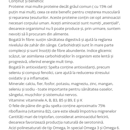
Conținut și beneficii:
Proteine: mai multe proteine decât grâul comun ( cu 15% cel
puțin mai mult), ceea ce este benefic pentru creșterea musculară
și repararea țesuturilor. Aceste proteine conțin cei opt aminoacizi
necesari corpului uman. Acești aminoacizi sunt numiți „esențiali”,
deoarece organismul nu îi poate produce și, prin urmare, suntem
nevoiți să îi procuram din alimente.
Bogată în fibre: susțin sănătatea digestivă și ajută la reglarea
nivelului de zahăr din sânge. Carbohidrații sunt în mare parte
complecși și sunt însoțiți de fibre abundente. Indice glicemic
scăzut, iar asimilarea carbohidraților în organism este lentă și
progresivă, oferind energie mult timp.
Bogată în antioxidanți: Spelta conține antioxidanți, precum
seleniu și compuși fenolici, care ajută la reducerea stresului
oxidativ și a inflamației.
Minerale: calciu, fier, fosfor, potasiu, magneziu, zinc, mangan,
seleniu și sodiu - toate importante pentru sănătatea oaselor,
sângelui, mușchilor și sistemului nervos.
Vitamine: vitaminele A, B, B3, B5 și B9, E și K
O felie de pâine din grâu spelta conține aproximativ 75%
riboflavina (vitamina B2), care este ideală împotriva migrenelor
Cantități mari de triptofan, considerat aminoacidul fericirii,
deoarece favorizează producția naturală de serotonină.
Acizi polinesaturati de tip Omega, în special Omega 3 și Omega 6.