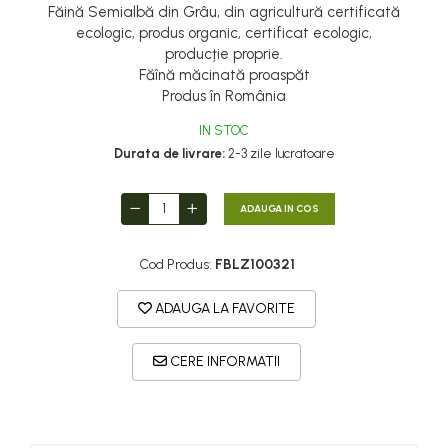
Făină Semialbă din Grâu, din agricultură certificată
ecologic, produs organic, certificat ecologic,
producție proprie.
Făînă măcinată proaspăt
Produs în România
IN STOC
Durata de livrare:
2-3 zile lucratoare
ADAUGA IN COS
Cod Produs:
FBLZ100321
ADAUGA LA FAVORITE
CERE INFORMATII