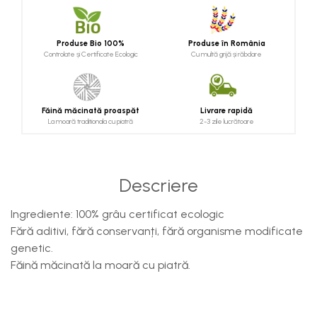
Produse Bio 100%
Produse în România
Controlate și Certificate Ecologic
Cu multă grijă și răbdare
Făină măcinată proaspăt
Livrare rapidă
La moară traditionala cu piatră
2-3 zile lucrătoare
Descriere
Ingrediente: 100% grâu certificat ecologic
Fără aditivi, fără conservanți, fără organisme modificate
genetic.
Făină măcinată la moară cu piatră.