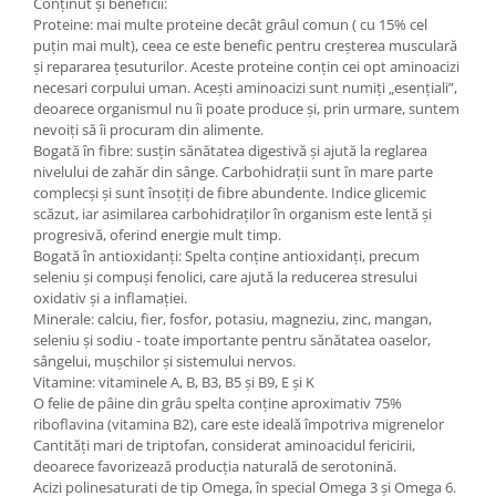
Conținut și beneficii:
Proteine: mai multe proteine decât grâul comun ( cu 15% cel
puțin mai mult), ceea ce este benefic pentru creșterea musculară
și repararea țesuturilor. Aceste proteine conțin cei opt aminoacizi
necesari corpului uman. Acești aminoacizi sunt numiți „esențiali”,
deoarece organismul nu îi poate produce și, prin urmare, suntem
nevoiți să îi procuram din alimente.
Bogată în fibre: susțin sănătatea digestivă și ajută la reglarea
nivelului de zahăr din sânge. Carbohidrații sunt în mare parte
complecși și sunt însoțiți de fibre abundente. Indice glicemic
scăzut, iar asimilarea carbohidraților în organism este lentă și
progresivă, oferind energie mult timp.
Bogată în antioxidanți: Spelta conține antioxidanți, precum
seleniu și compuși fenolici, care ajută la reducerea stresului
oxidativ și a inflamației.
Minerale: calciu, fier, fosfor, potasiu, magneziu, zinc, mangan,
seleniu și sodiu - toate importante pentru sănătatea oaselor,
sângelui, mușchilor și sistemului nervos.
Vitamine: vitaminele A, B, B3, B5 și B9, E și K
O felie de pâine din grâu spelta conține aproximativ 75%
riboflavina (vitamina B2), care este ideală împotriva migrenelor
Cantități mari de triptofan, considerat aminoacidul fericirii,
deoarece favorizează producția naturală de serotonină.
Acizi polinesaturati de tip Omega, în special Omega 3 și Omega 6.