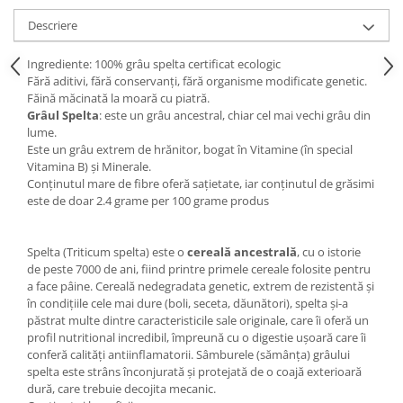
Descriere
Ingrediente: 100% grâu spelta certificat ecologic
Fără aditivi, fără conservanți, fără organisme modificate genetic.
Făină măcinată la moară cu piatră.
Grâul Spelta
: este un grâu ancestral, chiar cel mai vechi grâu din
lume.
Este un grâu extrem de hrănitor, bogat în Vitamine (în special
Vitamina B) și Minerale.
Conținutul mare de fibre oferă sațietate, iar conținutul de grăsimi
este de doar 2.4 grame per 100 grame produs
Spelta (Triticum spelta) este o
cereală ancestrală
, cu o istorie
de peste 7000 de ani, fiind printre primele cereale folosite pentru
a face pâine. Cereală nedegradata genetic, extrem de rezistentă și
în condițiile cele mai dure (boli, seceta, dăunători), spelta și-a
păstrat multe dintre caracteristicile sale originale, care îi oferă un
profil nutritional incredibil, împreună cu o digestie ușoară care îi
conferă calități antiinflamatorii. Sâmburele (sămânța) grâului
spelta este strâns înconjurată și protejată de o coajă exterioară
dură, care trebuie decojita mecanic.