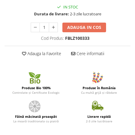
IN STOC
Durata de livrare:
2-3 zile lucratoare
ADAUGA IN COS
Cod Produs:
FBLZ100333
Adauga la Favorite
Cere informatii
Produse Bio 100%
Produse în România
Controlate și Certificate Ecologic
Cu multă grijă și răbdare
Făină măcinată proaspăt
Livrare rapidă
La moară traditionala cu piatră
2-3 zile lucrătoare