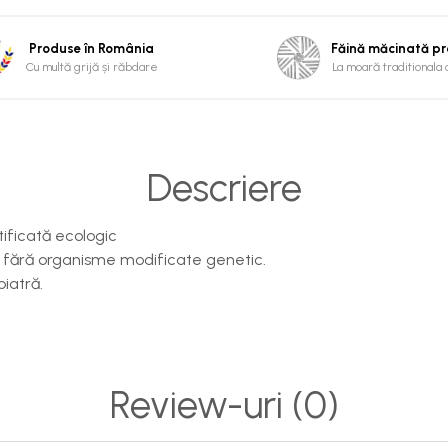
Produse în România
Făină măcinată p
Cu multă grijă și răbdare
La moară traditionala 
Descriere
tificată ecologic
i, fără organisme modificate genetic.
iatră.
Review-uri
(0)