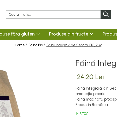
duse fără gluten
Produse din fructe
Produs
Home /
Făină Bio /
Făină Integrală de Secară, BIO, 2 kg
Făină Integ
24,20 Lei
Făină Integrală din Seca
producție proprie
Făînă măcinată proasp
Produs în România
IN STOC