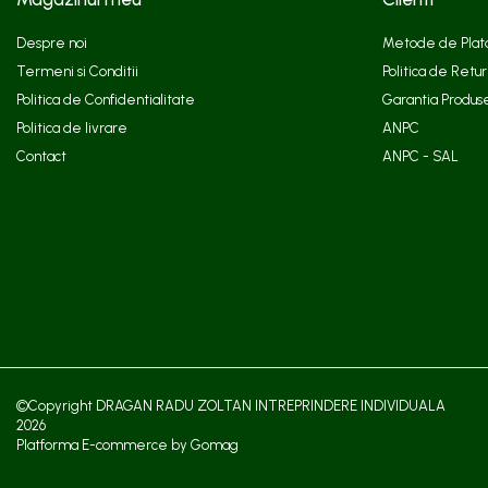
Despre noi
Metode de Plat
Termeni si Conditii
Politica de Retur
Politica de Confidentialitate
Garantia Produs
Politica de livrare
ANPC
Contact
ANPC - SAL
©Copyright DRAGAN RADU ZOLTAN INTREPRINDERE INDIVIDUALA
2026
Platforma E-commerce by Gomag