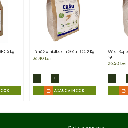
BIO, 5 kg
Făină Semialba din Grâu, BIO, 2 Kg
Mălai Super
kg
26,40 Lei
26,50 Lei
 COS
ADAUGA IN COS
Date comerciale