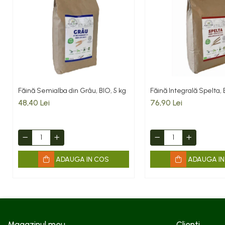
Făină Semialba din Grâu, BIO, 5 kg
Făină Integrală Spelta, 
48,40 Lei
76,90 Lei
ADAUGA IN COS
ADAUGA IN
Magazinul meu
Clienti