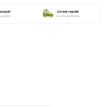
roaspăt
Livrare rapidă
cu piatră
2-3 zile lucrătoare