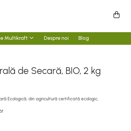
e Multikraft
Despre noi
Blog
rală de Secară, BIO, 2 kg
ră Ecologică, din agricultură certificată ecologic,
ăt