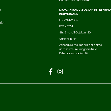
a
DRAGAN RADU ZOLTAN INTREPRIND
INDIVIDUALA
F05/944/2005
elor
RO21661714
Str. Emanoil Gojdu, nr. 10
Salonta, Bihor
Adresa de mai sus nu reprezinta
adresa vreunui magazin fizic!
Este adresa societatii.​