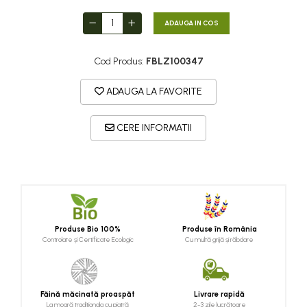
ADAUGA IN COS
Cod Produs:
FBLZ100347
ADAUGA LA FAVORITE
CERE INFORMATII
Produse Bio 100%
Produse în România
Controlate și Certificate Ecologic
Cu multă grijă și răbdare
Făină măcinată proaspăt
Livrare rapidă
La moară traditionala cu piatră
2-3 zile lucrătoare