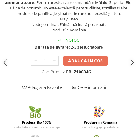
asemanatoare.
Pentru acestea va recomandăm Mălaiul Superior Bio.
Făina de porumb Bio este excelentă pentru clătite, tortillas și alte
produse de panificație și patiserie care nu necesită gluten.
Fara gluten.
Nedegerminat. Făină măcinată proaspăt.
Produs în România
IN STOC
Durata de livrare:
2-3 zile lucratoare
ADAUGA IN COS
Cod Produs:
FBLZ100346
Adauga la Favorite
Cere informatii
Produse Bio 100%
Produse în România
Controlate și Certificate Ecologic
Cu multă grijă și răbdare