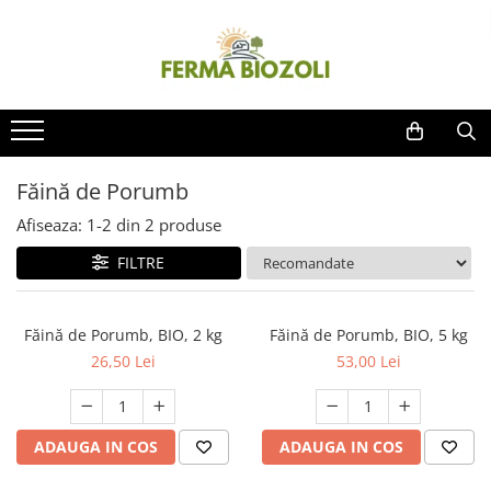
Făină Bio
Cereale Bio
Produse fără gluten
Produse din fructe
Produse Multikraft
Făină Grâu
Grâu
Făină Integrală de Ovăz
Gemuri
Agricultură
Făină Spelta
Spelta
Mălai Superior
Sucuri
Horticultura si legumicultura
Făină Secară
Secară
Făină de Porumb
Fructe deshidratate
Prebiotice Bio
Făină de Porumb
Făină Ovăz
Porumb
Păsat
Dulciuri BIO
Afiseaza:
1-
2
din
2
produse
Mălai Superior
Floarea soarelui
Ovăz
Cosmetice bioemsan
FILTRE
Făină de Porumb
Ovăz
Porumb
Curatenie
Păsat
Floarea soarelui
Făină de Porumb, BIO, 2 kg
Făină de Porumb, BIO, 5 kg
26,50 Lei
53,00 Lei
ADAUGA IN COS
ADAUGA IN COS