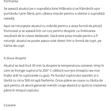
Formarea
Se așează aluatul pe o suprafata bine înfăinata și se frământă ușor
purtându-l prin făină, prin câteva mișcări pentru a obține o suprafață
netedă.
Apoi se rotunjește aluatul cu mâinile pentru a avea formă de pituță
frumoasă și se așează într-un coș pentru dospire, cu îmbinarea
rezultată de la rulare dedesubt. Dacă este prea moale pentru a fi
rotunjit, aluatul se poate așeza rulat direct într-o formă de copt, pe
hârtia de copt.
A doua dospire
Aluatul se lasă încă 30 min la dospire la temperatura camerei, timp în
care se încinge cuptorul la 250° C căldură sus+jos (treapta cea mai
înalta atât la cuptoarele cu gaz). Pe fundul cuptorului așezăm și o
tăviță cu circa 500 ml apă fierbinte. Orice pâine se coace cu tăvița de
apă pentru că aburii generați mențîn coaja elastică și ajută la creșterea
pâinii în timpul coptului.
Coacere