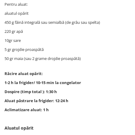
Pentru aluat:
aluatul opărit
450 g făină integrală sau semialbă (de grâu sau spelta)
220 gr apă
10gr sare
5 gr grojdie proaspătă
50 gr maia (sau 2 grame drojdie proaspătă)
Răcire aluat opărit:
1-2 h la frigider/ 10-15 min la congelator
Dospire (timp total ): 1:30 h
Aluat păstrare la frigider: 12-24 h
Aclimatizare aluat: 1 h
Aluatul opărit