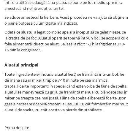
Într-o cratiță se adaugă făina și apa, se pune pe foc mediu spre mic,
amestecând neîntrerupt cu un tel.
Se aduce amestecul la fierbere. Acest procedeu ne va ajuta să obținem
o pâine pufoasă cu umiditate mai ridicată.
Odată ce aluatul a legat complet apa și a început să se gelatinizeze, se
ia cratița de pe foc. Aluatul opărit se toarnă într-un bol, se acoperă cu o
folie alimentară, direct pe aluat. Se lasă la răcit 1-2 h la frigider sau 10-
15 min la congelator.
Aluatul principal
Toate ingredientele (inclusiv aluatul fiert) se frământă într-un bol, fie
de mână sau în mixer timp de 7-10 minute pe cea mai mică
trapta. Foarte important: în special când este vorba de făina de spelta,
aluatul se manevrează cu grijă, se frământă manual cu blândețe sau în
mixer pe treapta cea mai joasă. Făina de spelta eliberează foarte ușor
gazele necesare dospirii/creșterii aluatului. Cu cât frământăm mai mult
aluatul de spelta, cu atât acesta va pierde din stabilitate.
Prima dospire