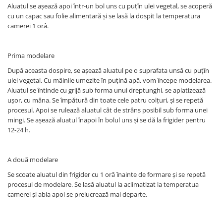
Aluatul se așează apoi într-un bol uns cu puțîn ulei vegetal, se acoperă
cu un capac sau folie alimentară și se lasă la dospit la temperatura
camerei 1 orâ.
Prima modelare
După aceasta dospire, se așează aluatul pe o suprafata unsă cu puțîn
ulei vegetal. Cu mâinile umezite în puțină apă, vom începe modelarea.
Aluatul se întinde cu grijă sub forma unui dreptunghi, se aplatizează
ușor, cu mâna. Se împătură din toate cele patru colțuri, și se repetă
procesul. Apoi se rulează aluatul cât de strâns posibil sub forma unei
mingi. Se așează aluatul înapoi în bolul uns și se dă la frigider pentru
12-24 h.
A două modelare
Se scoate aluatul din frigider cu 1 oră înainte de formare și se repetă
procesul de modelare. Se lasă aluatul la aclimatizat la temperatua
camerei și abia apoi se prelucrează mai departe.