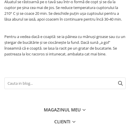
Aluatul se răstoarnă pe o tavă sau într-o formă de copt și se da la
cuptor pe șina cea mai de jos. Se reduce temperatura cuptorului la
210° C și se coace 20 min. Se deschide puțin ușa cuptoului pentru a
lăsa aburul se iasă, apoi coacem în continuare pentru încă 30-40 min.
Pentru a vedea dacă e coaptă: se ia pâinea cu mănuși groase sau cu un
ștergar de bucătărie și se ciocănește la fund. Dacă sună „a gol”
înseamnă că e coaptă. se lasa la racit pe un gratar de bucatarie. Se
pastreaza la loc racoros si intunecat, ambalata cat mai bine.
MAGAZINUL MEU
CLIENTI